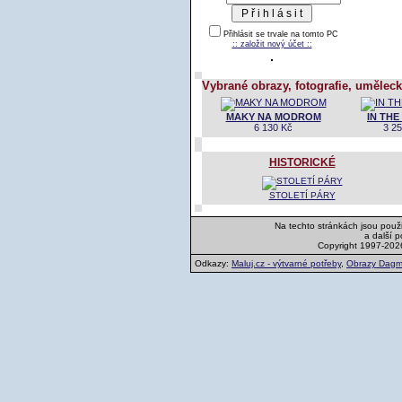
Přihlásit se trvale na tomto PC
:: založit nový účet ::
Vybrané obrazy, fotografie, uměleck
MAKY NA MODROM
IN TH
6 130 Kč
3 2
HISTORICKÉ
STOLETÍ PÁRY
Na techto stránkách jsou použi
a další 
Copyright 1997-202
Odkazy:
Maluj.cz - výtvarné potřeby
,
Obrazy Dagm