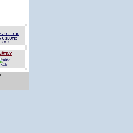
 U ŽLUTIC
 000 Kč
VĚTINY
Růže
e