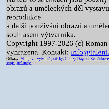
obrazů a uměleckých děl vystavuj
reprodukce
a další používání obrazů a uměl
souhlasem výtvarníka.
Copyright 1997-2026 (c) Roman 
vyhrazena. Kontakt:
info@talent
Odkazy:
Maluj.cz - výtvarné potřeby
,
Obrazy Dagmar Zemánkové
stroje
,
šicí stroje
,