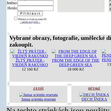
Jméno:
Heslo:
Přihlásit se trvale na tomto PC
:: založit nový účet ::
Vybrané obrazy, fotografie, umělecké dí
zakoupit.
PEN
ŽLTÝ PRÁTER -
FROM THE EDGE OF THE
13
VIEDEŇ RAKÚSKO
DEEP GREEN SEA
12 160 Kč
18 000 Kč
ZÁTIŠÍ
DĚTSKÉ
Janua scientia reserata
DECH ŠNEKA
Na techto stránkách jsou použity