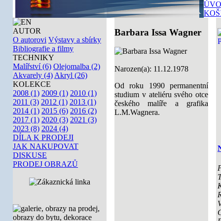
ÚVO
KOŠ
AUTOR
Barbara Issa Wagner
O autorovi
Výstavy a sbírky
Bibliografie a filmy
TECHNIKY
Malířství (6)
Olejomalba (2)
Narozen(a): 11.12.1978
Akvarely (4)
Akryl (26)
KOLEKCE
Od roku 1990 permanentní
2008 (1)
2009 (1)
2010 (1)
studium v ateliéru svého otce
2011 (3)
2012 (1)
2013 (1)
českého malíře a grafika
2014 (1)
2015 (6)
2016 (2)
L.M.Wagnera.
2017 (1)
2020 (3)
2021 (3)
2023 (8)
2024 (4)
DÍLA K PRODEJI
JAK NAKUPOVAT
N
DISKUSE
PRODEJ OBRAZŮ
P
T
K
V