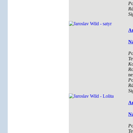
Po
R
Si
Au
Ná
Po
Te
Ko
Ro
ne
Po
R
Si
Au
Ná
Po
Te