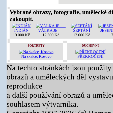
Vybrané obrazy, fotografie, umělecké dí
zakoupit.
INDIÁN
VÁLKA JE . . .
ŠEPTÁNÍ
JESEN
19 000 Kč
12 300 Kč
12 000 Kč
7
PORTRÉTY
DUCHOVNÍ
Na skalce, Kosovo
PŘEKROČENÍ
Na techto stránkách jsou použity
obrazů a uměleckých děl vystavuj
reprodukce
a další používání obrazů a uměl
souhlasem výtvarníka.