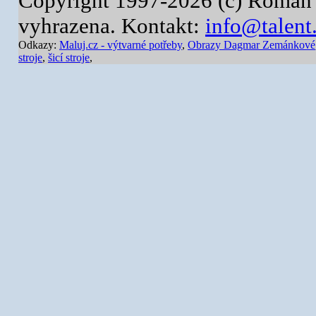
Copyright 1997-2026 (c) Roman 
vyhrazena. Kontakt:
info@talent
Odkazy:
Maluj.cz - výtvarné potřeby
,
Obrazy Dagmar Zemánkové
stroje
,
šicí stroje
,