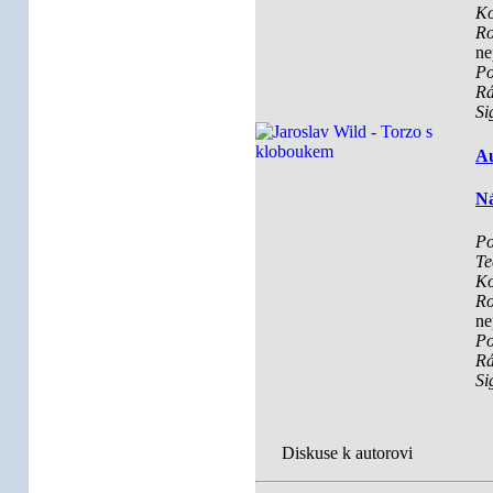
Ko
Ro
ne
Po
R
Si
Au
Ná
Po
Te
Ko
Ro
ne
Po
R
Si
Diskuse k autorovi