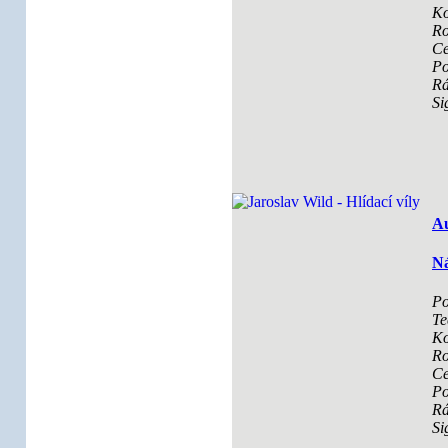
Ko
Ro
Ce
Po
R
Si
Au
Ná
Po
Te
Ko
Ro
Ce
Po
R
Si