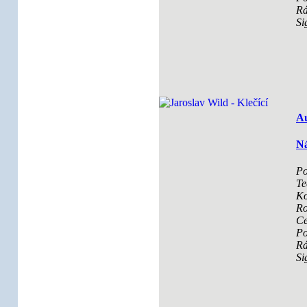
R
Si
Au
Ná
Po
Te
Ko
Ro
Ce
Po
R
Si