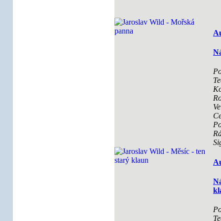
Au
Ná
Po
Te
Ko
Ro
Ve
Ce
Po
R
Si
Au
Ná
kl
Po
Te