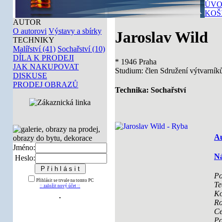
ÚVO
KOŠ
AUTOR
O autorovi
Výstavy a sbírky
Jaroslav Wild
TECHNIKY
Malířství (41)
Sochařství (10)
DÍLA K PRODEJI
* 1946 Praha
JAK NAKUPOVAT
Studium: člen Sdružení výtvarní
DISKUSE
PRODEJ OBRAZŮ
Technika: Sochařství
Au
Jméno:
Ná
Heslo:
Po
Přihlásit se trvale na tomto PC
Te
:: založit nový účet ::
Ko
Ro
Ce
Po