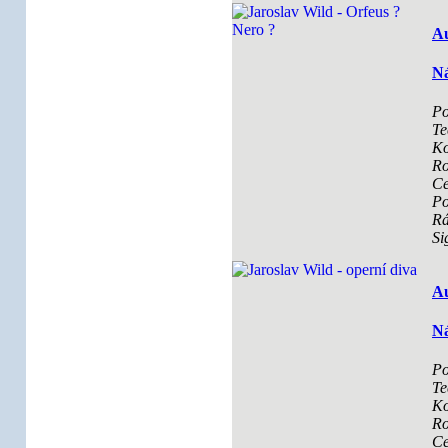
Au
Ná
Po
Te
Ko
Ro
Ce
Po
R
Si
Au
Ná
Po
Te
Ko
Ro
Ce