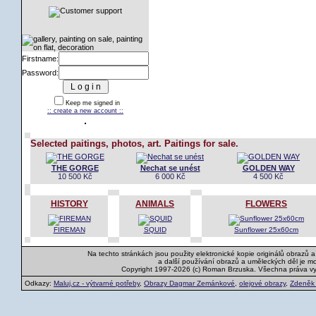
Firstname:
Password:
Keep me signed in
:: create a new account ::
Selected paitings, photos, art. Paitings for sale.
THE GORGE
Nechat se unést
GOLDEN WAY
10 500 Kč
6 000 Kč
4 500 Kč
HISTORY
ANIMALS
FLOWERS
FIREMAN
SQUID
Sunflower 25x60cm
Na techto stránkách jsou použity elektronické kopie originálů obrazů 
a další používání obrazů a uměleckých děl je m
Copyright 1997-2026 (c) Roman Brzuska. Všechna práva v
Odkazy:
Maluj.cz - výtvarné potřeby
,
Obrazy Dagmar Zemánkové
,
olejové obrazy
,
Zdeněk K