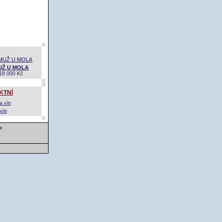
UŽ U MOLA
18 000 Kč
KTNÍ
vítr
e