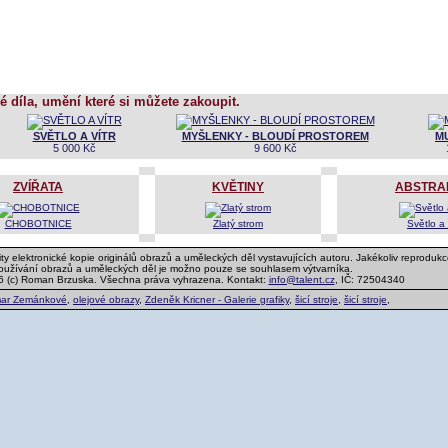
é díla, umění které si můžete zakoupit.
SVĚTLO A VÍTR
MYŠLENKY - BLOUDÍ PROSTOREM
M
5 000 Kč
9 600 Kč
ZVÍŘATA
KVĚTINY
ABSTRA
CHOBOTNICE
Zlatý strom
Světlo a 
ty elektronické kopie originálů obrazů a uměleckých děl vystavujících autoru. Jakékoliv reprodukc
používání obrazů a uměleckých děl je možno pouze se souhlasem výtvarníka.
6 (c) Roman Brzuska. Všechna práva vyhrazena. Kontakt:
info@talent.cz
, IČ: 72504340
ar Zemánkové
,
olejové obrazy
,
Zdeněk Kricner - Galerie grafiky
,
šicí stroje
,
šicí stroje
,