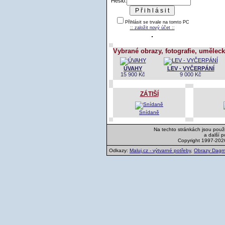
Heslo:
Přihlásit se trvale na tomto PC
:: založit nový účet ::
Vybrané obrazy, fotografie, uměleck
ÚVAHY
LEV - VYČERPÁNÍ
15 900 Kč
9 000 Kč
ZÁTIŠÍ
Snídaně
Na techto stránkách jsou použi
a další 
Copyright 1997-202
Odkazy:
Maluj.cz - výtvarné potřeby
,
Obrazy Dagm