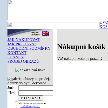
ÚVO
KOŠ
JAK NAKUPOVAT
JAK PRODÁVAT
Nákupní košík
OBCHODNÍ PODMÍNKY
KONTAKT
ČLÁNKY
Váš nákupní košík je prázdný.
PRODEJ OBRAZŮ
Jméno:
Heslo:
Přihlásit se trvale na tomto PC
:: založit nový účet ::