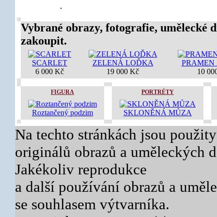
Vybrané obrazy, fotografie, umělecké d
zakoupit.
SCARLET
ZELENÁ LOĎKA
PRAMEN 
6 000 Kč
19 000 Kč
10 00
FIGURA
PORTRÉTY
Roztančený podzim
SKLONĚNÁ MŮZA
Na techto stránkách jsou použity
originálů obrazů a uměleckých dě
Jakékoliv reprodukce
a další používání obrazů a uměl
se souhlasem výtvarníka.