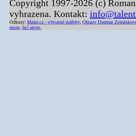
Copyright 1997-2026 (c) Roman
vyhrazena. Kontakt:
info@talent
Odkazy:
Maluj.cz - výtvarné potřeby
,
Obrazy Dagmar Zemánkov
stroje
,
šicí stroje
,