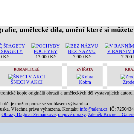
rafie, umělecké díla, umění které si můžete
 ŠPAGETY
POCHYBY
BEZ NÁZVU
V RANNÍM 
0 Kč
13 000 Kč
7 900 Kč
7 700
ROMANTICKÉ
ZVÍŘATA
KRA
ŠNECI V AKCI
Kobra
Zrode
ktronické kopie originálů obrazů a uměleckých děl vystavujících autoru.
ch děl je možno pouze se souhlasem výtvarníka.
uska. Všechna práva vyhrazena. Kontakt:
info@talent.cz
, IČ: 725043
,
Obrazy Dagmar Zemánkové
,
olejové obrazy
,
Zdeněk Kricner - Galeri