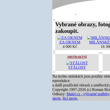
Vybrané obrazy, fotog
zakoupit.
ZA OKNEM
MILÁNSKÉ
4 000 Kč
16 30
ABSTRAKTNÍ
STÁLOST
Na techto stránkách jsou použity ele
reprodukce
a další používání obrazů a umělecký
Copyright 1997-2026 (c) Roman Brz
Odkazy:
Maluj.cz - výtvarné potřeby
stroje
,
šicí stroje
,