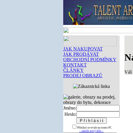
JAK NAKUPOVAT
JAK PRODÁVAT
N
OBCHODNÍ PODMÍNKY
KONTAKT
ČLÁNKY
Váš 
PRODEJ OBRAZŮ
Jméno:
Heslo:
Přihlásit se trvale na tomto PC
:: založit nový účet ::