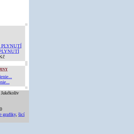
PLYNUTÍ
 Kč
JINY
nie...
 Jakékoliv
40
e grafiky
,
šicí