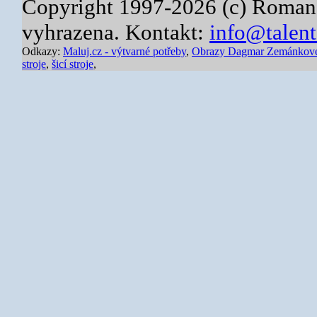
Copyright 1997-2026 (c) Roman
vyhrazena. Kontakt:
info@talent
Odkazy:
Maluj.cz - výtvarné potřeby
,
Obrazy Dagmar Zemánkov
stroje
,
šicí stroje
,