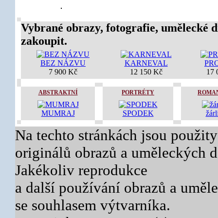
Vybrané obrazy, fotografie, umělecké d
zakoupit.
BEZ NÁZVU
KARNEVAL
PR
7 900 Kč
12 150 Kč
17 
ABSTRAKTNÍ
PORTRÉTY
ROMA
MUMRAJ
SPODEK
žárl
Na techto stránkách jsou použity
originálů obrazů a uměleckých dě
Jakékoliv reprodukce
a další používání obrazů a uměl
se souhlasem výtvarníka.