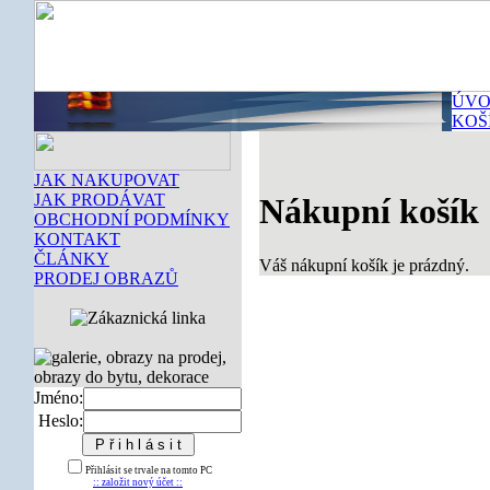
ÚVO
KOŠ
JAK NAKUPOVAT
JAK PRODÁVAT
Nákupní košík
OBCHODNÍ PODMÍNKY
KONTAKT
ČLÁNKY
Váš nákupní košík je prázdný.
PRODEJ OBRAZŮ
Jméno:
Heslo:
Přihlásit se trvale na tomto PC
:: založit nový účet ::