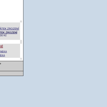
EK ZROZENÍ
500 Kč
KÉ
NEKA
e