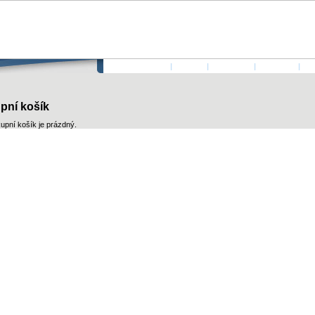
ÚVODNÍ STRANA
|
AUTOŘI
|
PŘIHLÁSIT
|
KONTAKT
|
KO
pní košík
upní košík je prázdný.