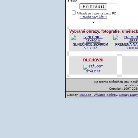
Heslo:
Přihlásit se trvale na tomto PC
:: založit nový účet ::
Vybrané obrazy, fotografie, uměleck
SLNEČNICE 25X60CM
PREMENA NA
5 130 Kč
8 100 K
DUCHOVNÍ
STÁLOST
Na techto stránkách jsou použi
a další 
Copyright 1997-202
Odkazy:
Maluj.cz - výtvarné potřeby
,
Obrazy Dagm