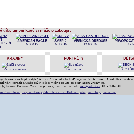
é díla, umění které si můžete zakoupit.
AMERICAN EAGLE
SMĚR 2
VESNICKÁ DREDUŠE
PRVOPOČÁT
 JESEŇ
5 000 Kč
15 300 Kč
12 900 Kč
19 
č
KRAJINY
PORTRÉTY
DĚTS
Zátiší s ovocem
Bez názvu
DECH Š
ty elektronické kopie originálů obrazů a uměleckých děl vystavujících autoru. Jakékoliv reprodukc
používání obrazů a uměleckých děl je možno pouze se souhlasem výtvarníka.
6 (c) Roman Brzuska. Všechna práva vyhrazena. Kontakt:
info@talent.cz
, IČ: 72504340
ar Zemánkové
,
olejové obrazy
,
Zdeněk Kricner - Galerie grafiky
,
šicí stroje
,
šicí stroje
,