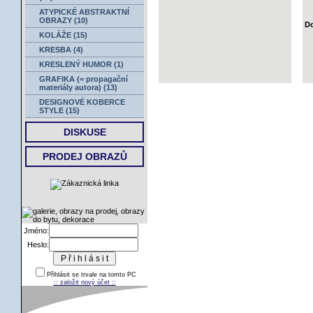
ATYPICKÉ ABSTRAKTNÍ
OBRAZY (10)
Do
KOLÁŽE (15)
KRESBA (4)
KRESLENÝ HUMOR (1)
GRAFIKA (= propagační
materiály autora) (13)
DESIGNOVÉ KOBERCE
STYLE (15)
DISKUSE
PRODEJ OBRAZŮ
Jméno:
Heslo:
Přihlásit se trvale na tomto PC
:: založit nový účet ::