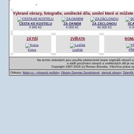
Vybrané obrazy, fotografie, umělecké díla, umění které si můžete
CESTA KE KOSTELU
ZA OKNEM
ZA ZÁCLONOU
SC
4 940 Kč
4 000 Kč
40 000 Kč
6 0
ZÁTIŠÍ
ZVÍŘATA
ROM
Kobra
Ledňák
PŘ
Na techto stránkách jsou použity elektronické kopie originálů obrazů 
a další používání obrazů a uměleckých děl je m
Copyright 1997-2026 (c) Roman Brzuska. Všechna práva v
Odkazy:
Maluj.cz - výtvarné potřeby
,
Obrazy Dagmar Zemánkové
,
olejové obrazy
,
Zdeněk K