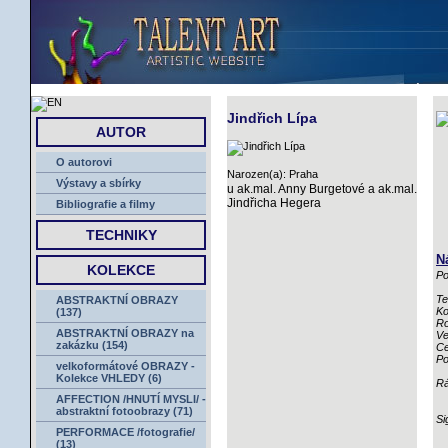
ÚVOD
Jindřich Lípa
AUTOR
O autorovi
Narozen(a): Praha
Výstavy a sbírky
u ak.mal. Anny Burgetové a ak.mal.
Jindřicha Hegera
Bibliografie a filmy
TECHNIKY
N
KOLEKCE
Po
Te
ABSTRAKTNÍ OBRAZY
Ko
(137)
Ro
ABSTRAKTNÍ OBRAZY na
Ve
zakázku (154)
Ce
Po
velkoformátové OBRAZY -
Kolekce VHLEDY (6)
R
AFFECTION /HNUTÍ MYSLI/ -
abstraktní fotoobrazy (71)
Si
PERFORMACE /fotografie/
(13)