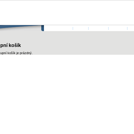
ÚVODNÍ STRANA
|
AUTOŘI
|
PŘIHLÁSIT
|
KONTAKT
|
KO
pní košík
upní košík je prázdný.