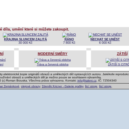
é díla, umění které si můžete zakoupit.
KRAJINA SLUNCEM ZALITÁ
RÁNO
NECHAT SE UNÉST
30 000 Kč
7 800 Kč
6 000 Kč
NÍ
MODERNÍ SMĚRY
ZÁTIŠÍ
ání
Tráva a červená obloha
ZÁTIŠÍ S CIT
ty elektronické kopie originálů obrazů a uměleckých děl vystavujících autoru. Jakékoliv reprodukc
používání obrazů a uměleckých děl je možno pouze se souhlasem výtvarníka.
6 (c) Roman Brzuska. Všechna práva vyhrazena. Kontakt:
info@talent.cz
, IČ: 72504340
ar Zemánkové
,
olejové obrazy
,
Zdeněk Kricner - Galerie grafiky
,
šicí stroje
,
šicí stroje
,