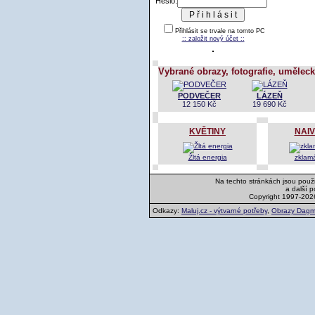
Heslo:
Přihlásit se trvale na tomto PC
:: založit nový účet ::
Vybrané obrazy, fotografie, uměleck
PODVEČER
LÁZEŇ
12 150 Kč
19 690 Kč
KVĚTINY
NAIV
Žltá energia
zklam
Na techto stránkách jsou použi
a další 
Copyright 1997-202
Odkazy:
Maluj.cz - výtvarné potřeby
,
Obrazy Dagm