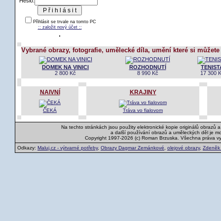
Heslo:
Přihlásit se trvale na tomto PC
:: založit nový účet ::
Vybrané obrazy, fotografie, umělecké díla, umění které si můžete
DOMEK NA VINICI
ROZHODNUTÍ
TENIST
2 800 Kč
8 990 Kč
17 300 
NAIVNÍ
KRAJINY
ČEKÁ
Tráva vo fialovom
Na techto stránkách jsou použity elektronické kopie originálů obrazů 
a další používání obrazů a uměleckých děl je m
Copyright 1997-2026 (c) Roman Brzuska. Všechna práva v
Odkazy:
Maluj.cz - výtvarné potřeby
,
Obrazy Dagmar Zemánkové
,
olejové obrazy
,
Zdeněk K