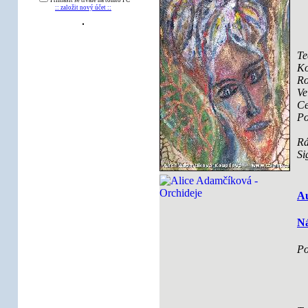
Přihlásit se trvale na tomto PC
:: založit nový účet ::
Te
Ko
Ro
Ve
Ce
Po
R
Si
Au
Ná
Po