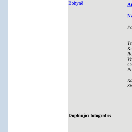
Au
Ná
Po
Te
Ko
Ro
Ve
Ce
Po
R
Si
Doplňující fotografie: