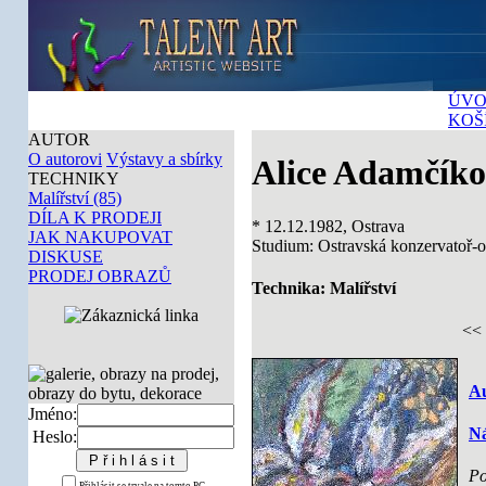
ÚVO
KOŠ
AUTOR
O autorovi
Výstavy a sbírky
Alice Adamčík
TECHNIKY
Malířství (85)
DÍLA K PRODEJI
* 12.12.1982, Ostrava
JAK NAKUPOVAT
Studium: Ostravská konzervatoř-o
DISKUSE
PRODEJ OBRAZŮ
Technika: Malířství
<<
Au
Jméno:
Ná
Heslo:
Po