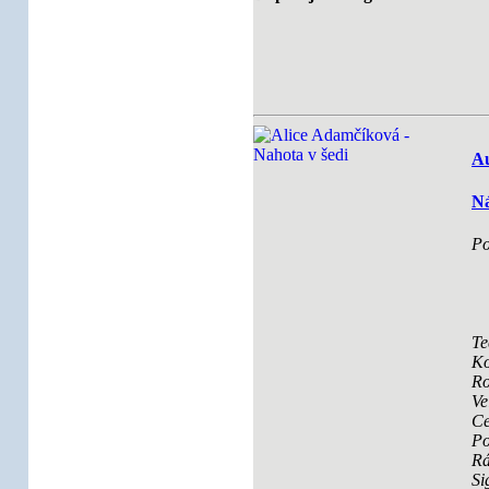
Au
Ná
Po
Te
Ko
Ro
Ve
Ce
Po
R
Si