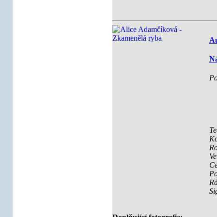
Au
Ná
Po
Te
Ko
Ro
Ve
Ce
Po
R
Si