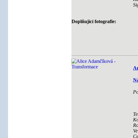
Si
Doplňující fotografie:
Au
Ná
Po
Te
Ko
Ro
Ve
Ce