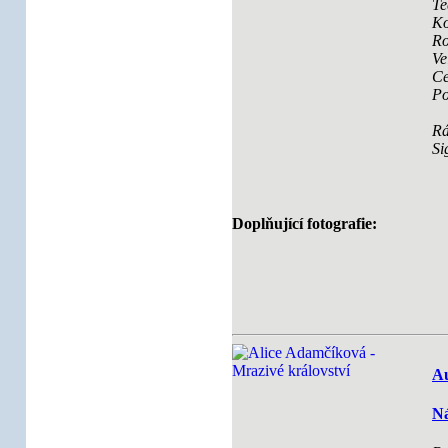
Te
Ko
Ro
Ve
Ce
Po
R
Si
Doplňující fotografie:
Au
Ná