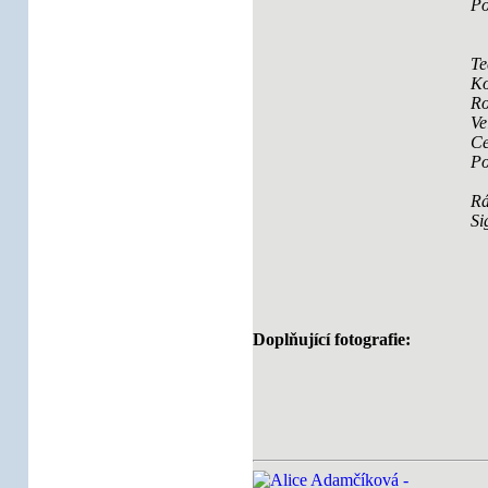
Po
Te
Ko
Ro
Ve
Ce
Po
R
Si
Doplňující fotografie: