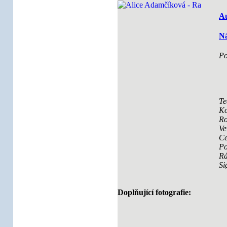
Au
Ná
Po
Te
Ko
Ro
Ve
Ce
Po
R
Si
Doplňující fotografie: