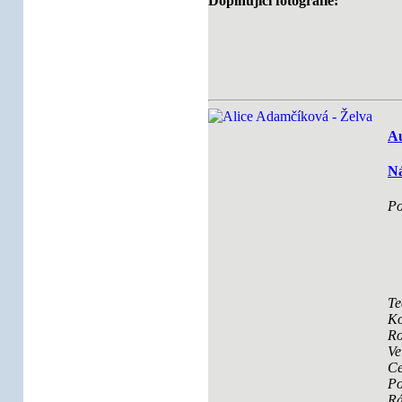
Doplňující fotografie:
Au
Ná
Po
Te
Ko
Ro
Ve
Ce
Po
R