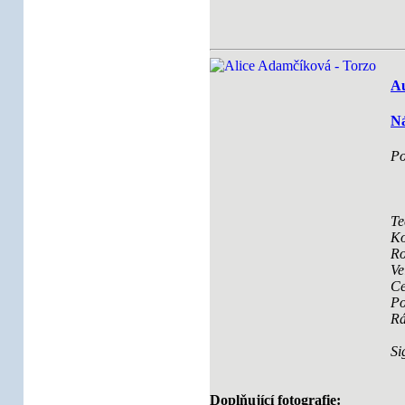
Au
Ná
Po
Te
Ko
Ro
Ve
Ce
Po
R
Si
Doplňující fotografie: