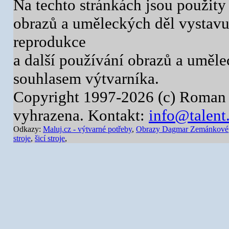
Na techto stránkách jsou použity
obrazů a uměleckých děl vystavuj
reprodukce
a další používání obrazů a uměl
souhlasem výtvarníka.
Copyright 1997-2026 (c) Roman 
vyhrazena. Kontakt:
info@talent
Odkazy:
Maluj.cz - výtvarné potřeby
,
Obrazy Dagmar Zemánkové
stroje
,
šicí stroje
,