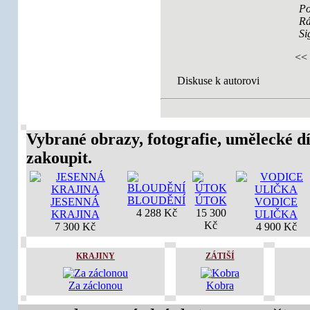
Po
R
Si
<<
Diskuse k autorovi
Vybrané obrazy, fotografie, umělecké dí
zakoupit.
BLOUDĚNÍ
ÚTOK
JESENNÁ
VODICE
4 288 Kč
15 300
KRAJINA
ULIČKA
Kč
7 300 Kč
4 900 Kč
KRAJINY
ZÁTIŠÍ
Za záclonou
Kobra