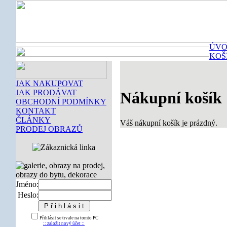
ÚVO
KOŠ
JAK NAKUPOVAT
JAK PRODÁVAT
Nákupní košík
OBCHODNÍ PODMÍNKY
KONTAKT
ČLÁNKY
Váš nákupní košík je prázdný.
PRODEJ OBRAZŮ
Jméno:
Heslo:
Přihlásit se trvale na tomto PC
:: založit nový účet ::