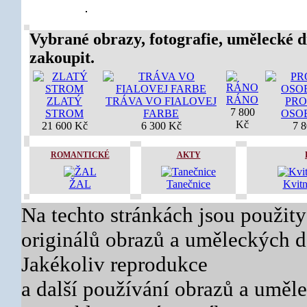
Vybrané obrazy, fotografie, umělecké d
zakoupit.
RÁNO
ZLATÝ
TRÁVA VO FIALOVEJ
PR
7 800
STROM
FARBE
OSO
Kč
21 600 Kč
6 300 Kč
7 
ROMANTICKÉ
AKTY
ŽAL
Tanečnice
Kvitn
Na techto stránkách jsou použity
originálů obrazů a uměleckých dě
Jakékoliv reprodukce
a další používání obrazů a uměl