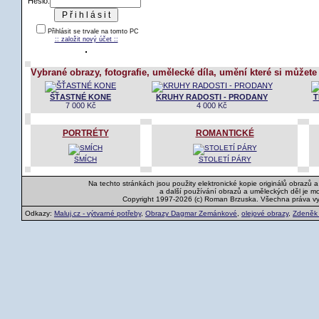
Heslo:
Přihlásit se trvale na tomto PC
:: založit nový účet ::
Vybrané obrazy, fotografie, umělecké díla, umění které si můžete
ŠŤASTNÉ KONE
KRUHY RADOSTI - PRODANY
T
7 000 Kč
4 000 Kč
PORTRÉTY
ROMANTICKÉ
SMÍCH
STOLETÍ PÁRY
Na techto stránkách jsou použity elektronické kopie originálů obrazů 
a další používání obrazů a uměleckých děl je m
Copyright 1997-2026 (c) Roman Brzuska. Všechna práva v
Odkazy:
Maluj.cz - výtvarné potřeby
,
Obrazy Dagmar Zemánkové
,
olejové obrazy
,
Zdeněk K