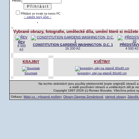
Heslo:
Přihlásit se trvale na tomto PC
:: založit nový účet ::
Vybrané obrazy, fotografie, umělecké díla, umění které si můžete
ŘEV
CONSTITUTION GARDENS WASHINGTON, D.C. 1
PŘEDSTAVY
8 000
16 200 Kč
4 500 Kč
Kč
KRAJINY
KVĚTINY
Soumrak
kopretiny, olej na platně 60x40 cm
Na techto stránkách jsou použity elektronické kopie originálů obrazů 
a další používání obrazů a uměleckých děl je m
Copyright 1997-2026 (c) Roman Brzuska. Všechna práva v
Odkazy:
Maluj.cz - výtvarné potřeby
,
Obrazy Dagmar Zemánkové
,
olejové obrazy
,
Zdeněk K