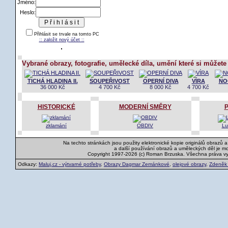
Jméno:
Heslo:
Přihlásit se trvale na tomto PC
:: založit nový účet ::
Vybrané obrazy, fotografie, umělecké díla, umění které si můžete
TICHÁ HLADINA II.
SOUPEŘIVOST
OPERNÍ DIVA
VÍRA
NO
36 000 Kč
4 700 Kč
8 000 Kč
4 700 Kč
HISTORICKÉ
MODERNÍ SMĚRY
zklamání
OBDIV
Lu
Na techto stránkách jsou použity elektronické kopie originálů obrazů 
a další používání obrazů a uměleckých děl je m
Copyright 1997-2026 (c) Roman Brzuska. Všechna práva v
Odkazy:
Maluj.cz - výtvarné potřeby
,
Obrazy Dagmar Zemánkové
,
olejové obrazy
,
Zdeněk K