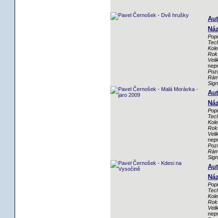
Aut
Náz
Popi
Tech
Kole
Rok
Veli
nep
Poz
Rám
Sig
Aut
Náz
Popi
Tech
Kole
Rok
Veli
nep
Poz
Rám
Sig
Aut
Náz
Popi
Tech
Kole
Rok
Veli
nep