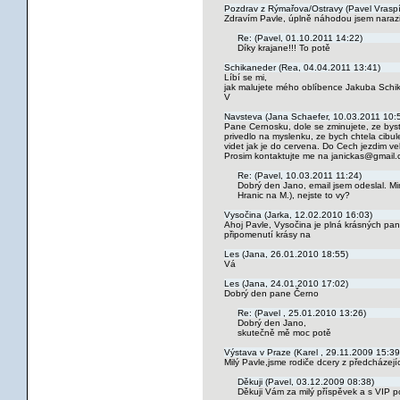
Pozdrav z Rýmařova/Ostravy (Pavel Vraspí
Zdravím Pavle, úplně náhodou jsem narazil
Re: (Pavel, 01.10.2011 14:22)
Díky krajane!!! To potě
Schikaneder (Rea, 04.04.2011 13:41)
Líbí se mi,
jak malujete mého oblíbence Jakuba Schi
V
Navsteva (Jana Schaefer, 10.03.2011 10:
Pane Cernosku, dole se zminujete, ze byst
privedlo na myslenku, ze bych chtela cibu
videt jak je do cervena. Do Cech jezdim vel
Prosim kontaktujte me na janickas@gmail.
Re: (Pavel, 10.03.2011 11:24)
Dobrý den Jano, email jsem odeslal. 
Hranic na M.), nejste to vy?
Vysočina (Jarka, 12.02.2010 16:03)
Ahoj Pavle, Vysočina je plná krásných pan
připomenutí krásy na
Les (Jana, 26.01.2010 18:55)
Vá
Les (Jana, 24.01.2010 17:02)
Dobrý den pane Černo
Re: (Pavel , 25.01.2010 13:26)
Dobrý den Jano,
skutečně mě moc potě
Výstava v Praze (Karel , 29.11.2009 15:39
Milý Pavle,jsme rodiče dcery z předcházej
Děkuji (Pavel, 03.12.2009 08:38)
Děkuji Vám za milý příspěvek a s VIP