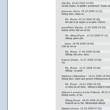
Záti (Du, 24.02.2010 12:45)
nemá chybu, to jablko, pomeranč, často se
jmenovec (Irena, 03.10.2009 11:21)
Dobrý den, mimo to,
Re: (Pavel, 03.10.2009 20:40)
No tak to je super, a to jako i Černo
prosvětlení (Danka, 11.03.2009 23:33)
dobrý večer, líbí se mi Va
Re: děkuji (Pavel , 12.03.2009 07:12)
děkuji, jsem rád,
... (Jana, 16.08.2008 18:06)
Líbí se mi va
Re: (Pavel, 17.08.2008 20:49)
Děkuji. Ale ano, zkou
Krásné (Znalec, 11.07.2008 10:00)
Vá
Re: (Pavel , 11.07.2008 10:04)
Děkuji - to potě
Nádhera:) (Monishka:*, 16.01.2009 18:50)
Dobrý den, mám sice jenom 14let(zrovna 
Re: (Pavel , 16.01.2009 20:25)
a nebo já od tebe - děkuji a přeji ti h
diskuze k autorovi (Linda Palková, 08.02.
Dobrý večer,..Z Va
Děkuji (Pavel , 08.02.2009 20:38)
Krásně se to čte. Mnohokrát děkuji.
Nalada (choros, 12.03.2009 07:42)