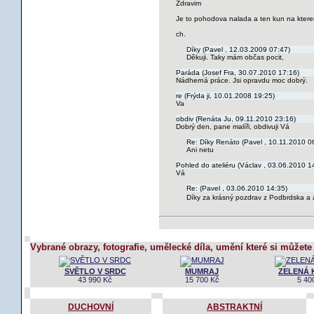
Zdravim
Je to pohodova nalada a ten kun na kterem 
ch.
Díky (Pavel , 12.03.2009 07:47)
Děkuji. Taky mám občas pocit,
Paráda (Josef Fra, 30.07.2010 17:16)
Nádherná práce. Jsi opravdu moc dobrý.
re (Frýda ji, 10.01.2008 19:25)
Va
obdiv (Renáta Ju, 09.11.2010 23:16)
Dobrý den, pane malíři, obdivuji Vá
Re: Díky Renáto (Pavel , 10.11.2010 0
Ani netu
Pohled do ateliéru (Václav , 03.06.2010 1
Vá
Re: (Pavel , 03.06.2010 14:35)
Díky za krásný pozdrav z Podbrdska a a
Vybrané obrazy, fotografie, umělecké díla, umění které si můžete
SVĚTLO V SRDC
MUMRAJ
ZELENÁ 
43 990 Kč
15 700 Kč
5 40
DUCHOVNÍ
ABSTRAKTNÍ