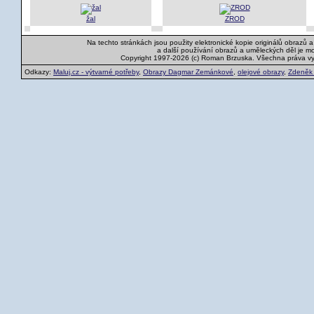
žal
ZROD
Na techto stránkách jsou použity elektronické kopie originálů obrazů 
a další používání obrazů a uměleckých děl je m
Copyright 1997-2026 (c) Roman Brzuska. Všechna práva v
Odkazy:
Maluj.cz - výtvarné potřeby
,
Obrazy Dagmar Zemánkové
,
olejové obrazy
,
Zdeněk K