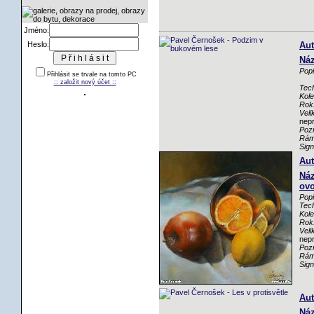
Jméno:
Heslo:
Aut
Náz
Popi
Přihlásit se trvale na tomto PC
:: založit nový účet ::
Tech
Kole
Rok
Veli
nep
Poz
Rám
Sig
Aut
Náz
ov
Popi
Tech
Kole
Rok
Veli
nep
Poz
Rám
Sig
Aut
Náz