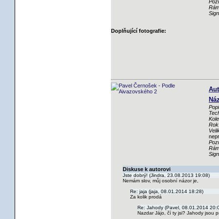
Poz
Rám
Sig
Doplňující fotografie:
Aut
Náz
Popi
Tech
Kole
Rok
Veli
nep
Poz
Rám
Sig
Diskuse k autorovi
Jste dobrý! (Jindra, 23.08.2013 19:08)
Nemám slov, můj osobní názor je,
Re: jaja (jaja, 08.01.2014 18:28)
Za kolik prodá
Re: Jahody (Pavel, 08.01.2014 20:
Nazdar Jájo, čí ty jsi? Jahody jsou 