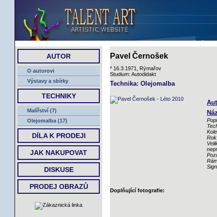
ÚVOD
Pavel Černošek
AUTOR
* 16.3.1971, Rýmařov
O autorovi
Studium: Autodidakt
Výstavy a sbírky
Technika: Olejomalba
TECHNIKY
Aut
Malířství (7)
Náz
Popi
Olejomalba (17)
Tech
Kole
DÍLA K PRODEJI
Rok
Veli
nep
JAK NAKUPOVAT
Poz
Rám
Sig
DISKUSE
PRODEJ OBRAZŮ
Doplňující fotografie: