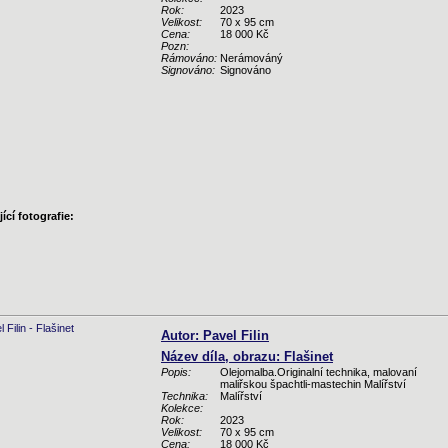
Rok:
2023
Velikost:
70 x 95 cm
Cena:
18 000 Kč
Pozn:
Rámováno:
Nerámováný
Signováno:
Signováno
ící fotografie:
Autor: Pavel Filin
Název díla, obrazu: Flašinet
Popis:
Olejomalba.Originalní technika, malovaní
maliřskou špachtli-mastechin Malířství
Technika:
Malířství
Kolekce:
Rok:
2023
Velikost:
70 x 95 cm
Cena:
18 000 Kč