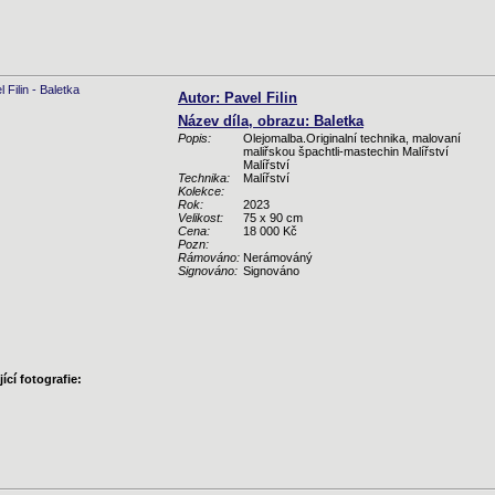
Autor: Pavel Filin
Název díla, obrazu: Baletka
Popis:
Olejomalba.Originalní technika, malovaní
maliřskou špachtli-mastechin Malířství
Malířství
Technika:
Malířství
Kolekce:
Rok:
2023
Velikost:
75 x 90 cm
Cena:
18 000 Kč
Pozn:
Rámováno:
Nerámováný
Signováno:
Signováno
ící fotografie: