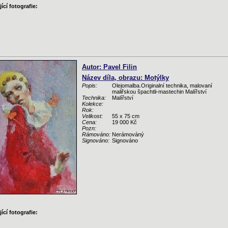
ící fotografie:
Autor: Pavel Filin
Název díla, obrazu: Motýlky
Popis:
Olejomalba.Originalní technika, malovaní
maliřskou špachtli-mastechin Malířství
Technika:
Malířství
Kolekce:
Rok:
Velikost:
55 x 75 cm
Cena:
19 000 Kč
Pozn:
Rámováno:
Nerámováný
Signováno:
Signováno
ící fotografie: