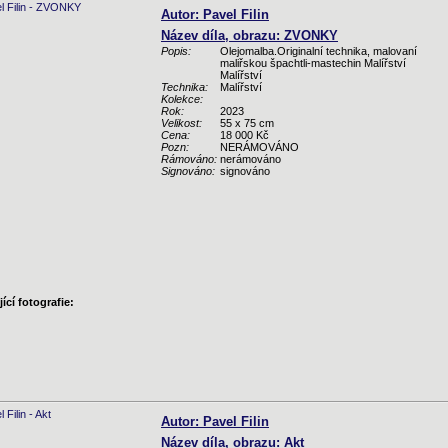
Autor: Pavel Filin
Název díla, obrazu: ZVONKY
Popis:
Olejomalba.Originalní technika, malovaní
maliřskou špachtli-mastechin Malířství
Malířství
Technika:
Malířství
Kolekce:
Rok:
2023
Velikost:
55 x 75 cm
Cena:
18 000 Kč
Pozn:
NERÁMOVÁNO
Rámováno:
nerámováno
Signováno:
signováno
ící fotografie:
Autor: Pavel Filin
Název díla, obrazu: Akt