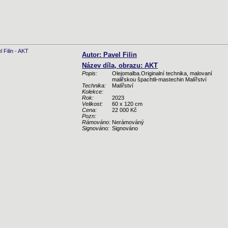
Autor: Pavel Filin
Název díla, obrazu: AKT
Popis:
Olejomalba.Originalní technika, malovaní
maliřskou špachtli-mastechin Malířství
Technika:
Malířství
Kolekce:
Rok:
2023
Velikost:
60 x 120 cm
Cena:
22 000 Kč
Pozn:
Rámováno:
Nerámováný
Signováno:
Signováno