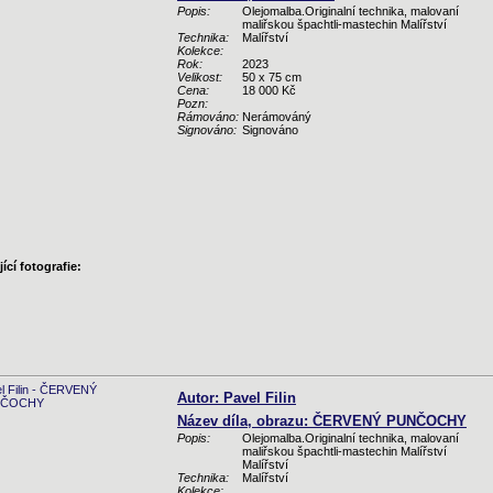
Popis:
Olejomalba.Originalní technika, malovaní
maliřskou špachtli-mastechin Malířství
Technika:
Malířství
Kolekce:
Rok:
2023
Velikost:
50 x 75 cm
Cena:
18 000 Kč
Pozn:
Rámováno:
Nerámováný
Signováno:
Signováno
ící fotografie:
Autor: Pavel Filin
Název díla, obrazu: ČERVENÝ PUNČOCHY
Popis:
Olejomalba.Originalní technika, malovaní
maliřskou špachtli-mastechin Malířství
Malířství
Technika:
Malířství
Kolekce: