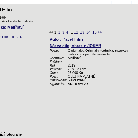
ÚVODNÍ STRANA
|
AUTOŘI
|
PŘIHLÁSIT
|
KONTAKT
|
KO
 Filin
.1964
: Ruská škola maliřství
ka: Malířství
<<
1
,
2
,
3
,
4
, ...
12
,
13
,
14
,
15
>>
Autor: Pavel Filin
Název díla, obrazu: JOKER
Popis:
Olejomalba.Originalní technika, malovaní
maliřskou špachtli-mastechin
Technika:
Malířství
Kolekce:
Rok:
2019
Velikost:
75 x 120 cm
Cena:
26 000 Kč
Pozn:
OLEJ NA PLATNĚ
Rámováno:
RÁMOVANÉ
Signováno:
SIGNOVANO
ící fotografie: