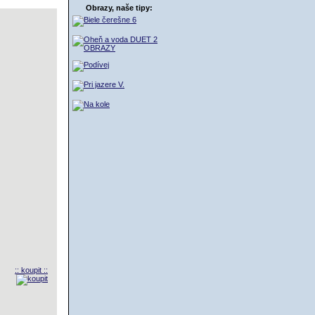
ŠÍK
Obrazy, naše tipy:
:: koupit ::