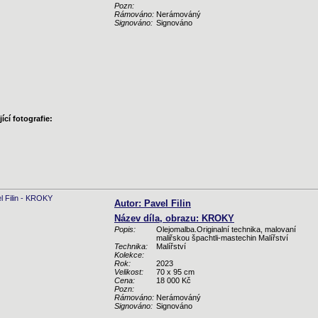
Pozn:
Rámováno:
Nerámováný
Signováno:
Signováno
ící fotografie:
Autor: Pavel Filin
Název díla, obrazu: KROKY
Popis:
Olejomalba.Originalní technika, malovaní
maliřskou špachtli-mastechin Malířství
Technika:
Malířství
Kolekce:
Rok:
2023
Velikost:
70 x 95 cm
Cena:
18 000 Kč
Pozn:
Rámováno:
Nerámováný
Signováno:
Signováno