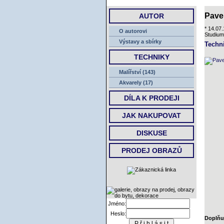
Pavel
AUTOR
* 14.07
O autorovi
Studium
Výstavy a sbírky
Techni
TECHNIKY
Malířství (143)
Akvarely (17)
DÍLA K PRODEJI
JAK NAKUPOVAT
DISKUSE
PRODEJ OBRAZŮ
Jméno:
Heslo:
Doplňuj