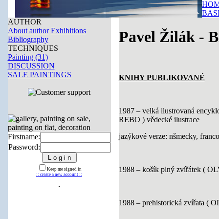
HOM
BAS
AUTHOR
About author
Exhibitions
Pavel Žilák - 
Bibliography
TECHNIQUES
Painting (31)
DISCUSSION
SALE PAINTINGS
KNIHY PUBLIKOVANÉ
1987 – velká ilustrovaná encyk
REBO ) vědecké ilustrace
jazýkové verze: nšmecky, franc
Firstname:
Password:
1988 – košík plný zvířátek ( OL
Keep me signed in
:: create a new account ::
1988 – prehistorická zvířata ( 