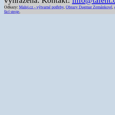
vyhrazena. Kontakt:
info@talent.
Odkazy:
Maluj.cz - výtvarné potřeby
,
Obrazy Dagmar Zemánkové
,
šicí stroje
,