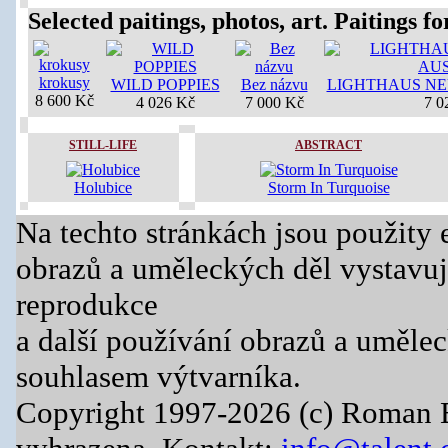
Selected paitings, photos, art. Paitings for
krokusy
WILD POPPIES
Bez názvu
LIGHTHAUS NE
8 600 Kč
4 026 Kč
7 000 Kč
7 0
STILL-LIFE
ABSTRACT
Holubice
Storm In Turquoise
Na techto stránkách jsou použity 
obrazů a uměleckých děl vystavuj
reprodukce
a další používání obrazů a uměle
souhlasem výtvarníka.
Copyright 1997-2026 (c) Roman 