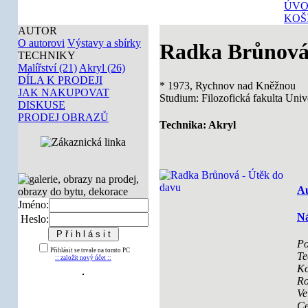
ÚVO
KOŠ
AUTOR
O autorovi
Výstavy a sbírky
Radka Brůnov
TECHNIKY
Malířství (21)
Akryl (26)
DÍLA K PRODEJI
* 1973, Rychnov nad Kněžnou
JAK NAKUPOVAT
Studium: Filozofická fakulta Univ
DISKUSE
PRODEJ OBRAZŮ
Technika: Akryl
Au
Jméno:
Ná
Heslo:
Po
Přihlásit se trvale na tomto PC
Te
:: založit nový účet ::
Ko
Ro
Ve
Ce