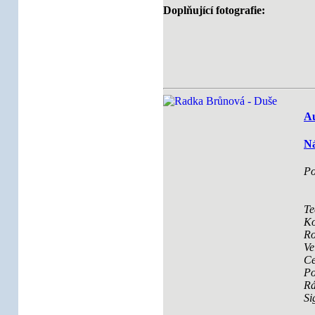
Doplňující fotografie:
Au
Ná
Po
Te
Ko
Ro
Ve
Ce
Po
R
Si