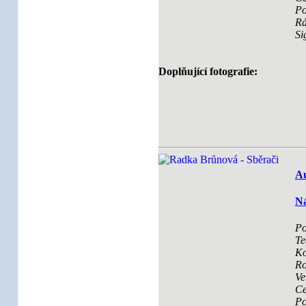
Po
R
Si
Doplňující fotografie:
Au
Ná
Po
Te
Ko
Ro
Ve
Ce
Po