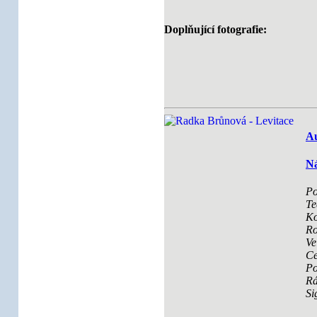
Doplňující fotografie:
Au
Ná
Po
Te
Ko
Ro
Ve
Ce
Po
R
Si