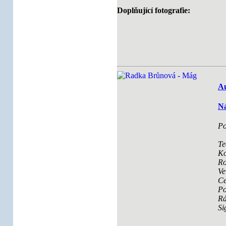
Doplňující fotografie:
Au
Ná
Po
Te
Ko
Ro
Ve
Ce
Po
R
Si