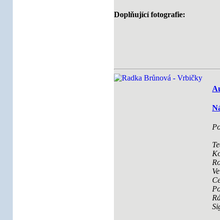
Doplňující fotografie:
Au
Ná
Po
Te
Ko
Ro
Ve
Ce
Po
R
Si