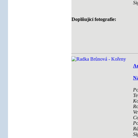
Si
Doplňující fotografie:
Au
Ná
Po
Te
Ko
Ro
Ve
Ce
Po
R
Si