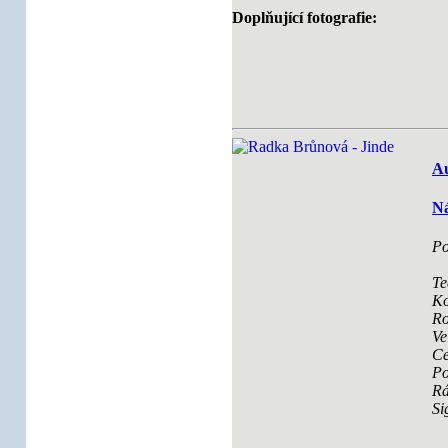
Doplňující fotografie:
Au
Ná
Po
Te
Ko
Ro
Ve
Ce
Po
R
Si