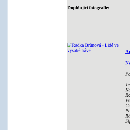
Doplňující fotografie:
Au
Ná
Po
Te
Ko
Ro
Ve
Ce
Po
R
Si