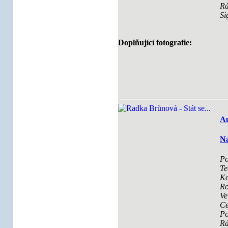
R
Si
Doplňující fotografie:
Au
Ná
Po
Te
Ko
Ro
Ve
Ce
Po
R