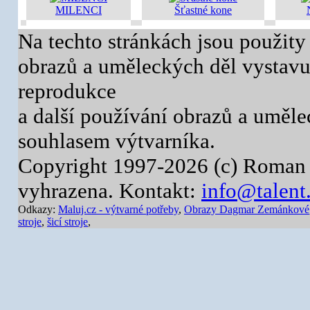
MILENCI
Šťastné kone
Na techto stránkách jsou použity
obrazů a uměleckých děl vystavuj
reprodukce
a další používání obrazů a uměl
souhlasem výtvarníka.
Copyright 1997-2026 (c) Roman 
vyhrazena. Kontakt:
info@talent
Odkazy:
Maluj.cz - výtvarné potřeby
,
Obrazy Dagmar Zemánkové
stroje
,
šicí stroje
,