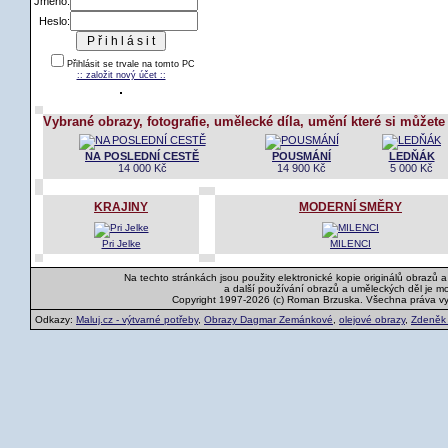
Jméno:
Heslo:
Přihlásit se trvale na tomto PC
:: založit nový účet ::
Vybrané obrazy, fotografie, umělecké díla, umění které si můžete
NA POSLEDNÍ CESTĚ
POUSMÁNÍ
LEDŇÁK
14 000 Kč
14 900 Kč
5 000 Kč
KRAJINY
MODERNÍ SMĚRY
Pri Jelke
MILENCI
Na techto stránkách jsou použity elektronické kopie originálů obrazů 
a další používání obrazů a uměleckých děl je m
Copyright 1997-2026 (c) Roman Brzuska. Všechna práva v
Odkazy:
Maluj.cz - výtvarné potřeby
,
Obrazy Dagmar Zemánkové
,
olejové obrazy
,
Zdeněk K