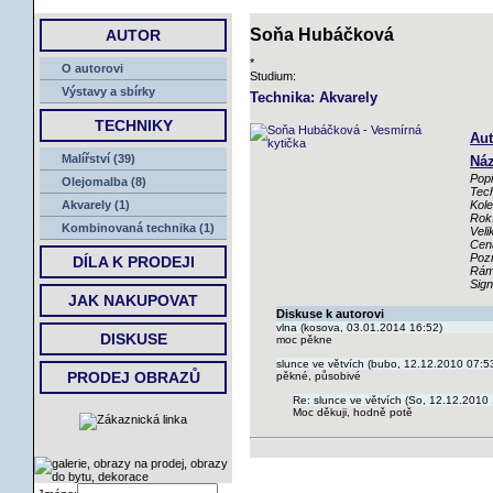
ÚVOD
Soňa Hubáčková
AUTOR
*
O autorovi
Studium:
Výstavy a sbírky
Technika: Akvarely
TECHNIKY
Aut
Malířství (39)
Náz
Popi
Olejomalba (8)
Tech
Akvarely (1)
Kole
Rok
Kombinovaná technika (1)
Veli
Cen
Poz
DÍLA K PRODEJI
Rám
Sig
JAK NAKUPOVAT
Diskuse k autorovi
vlna (kosova, 03.01.2014 16:52)
DISKUSE
moc pěkne
slunce ve větvích (bubo, 12.12.2010 07:5
PRODEJ OBRAZŮ
pěkné, působivé
Re: slunce ve větvích (So, 12.12.2010 
Moc děkuji, hodně potě