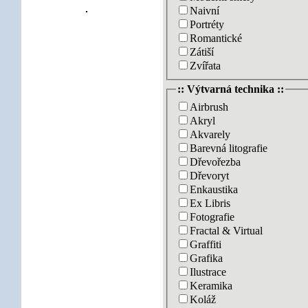
Naivní
Portréty
Romantické
Zátiší
Zvířata
:: Výtvarná technika ::
Airbrush
Akryl
Akvarely
Barevná litografie
Dřevořezba
Dřevoryt
Enkaustika
Ex Libris
Fotografie
Fractal & Virtual
Graffiti
Grafika
Ilustrace
Keramika
Koláž