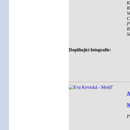
K
R
V
C
P
R
S
Doplňující fotografie:
A
N
P