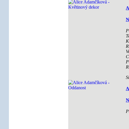
A
N
P
T
K
R
V
C
P
R
S
A
N
P