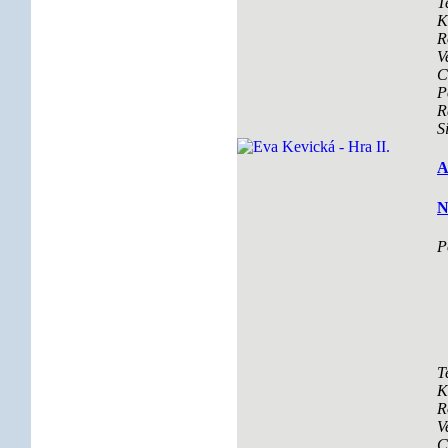
T
K
R
V
C
P
R
S
A
N
P
T
K
R
V
C