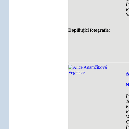
P
R
S
Doplňující fotografie:
A
N
P
T
K
R
V
C
P