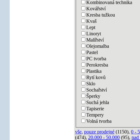
Kombinovaná technika
Kovářství
Kresba tužkou
Kvaš
Lept
Linoryt
Malířství
Olejomalba
Pastel
PC tvorba
Perokresba
Plastika
Rytí kovů
Sklo
Sochařství
Šperky
Suchá jehla
Tapiserie
Tempery
Volná tvorba
vše
,
pouze prodejné
(1150),
0 - 
(474),
20.000 - 50.000
(95),
nad