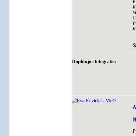
K
R
V
C
P
R
S
Doplňující fotografie:
A
N
P