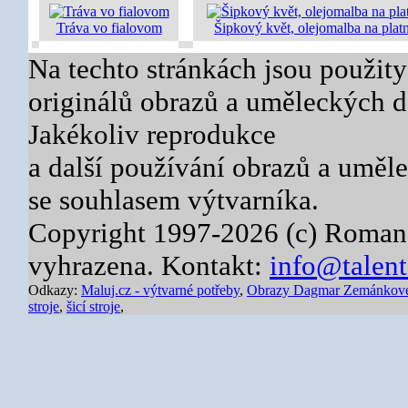
Tráva vo fialovom
Šipkový květ, olejomalba na plat
Na techto stránkách jsou použity
originálů obrazů a uměleckých dě
Jakékoliv reprodukce
a další používání obrazů a uměl
se souhlasem výtvarníka.
Copyright 1997-2026 (c) Roman
vyhrazena. Kontakt:
info@talent
Odkazy:
Maluj.cz - výtvarné potřeby
,
Obrazy Dagmar Zemánkov
stroje
,
šicí stroje
,