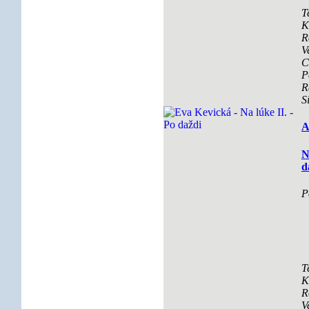
T
K
R
V
C
P
R
S
A
N
d
P
T
K
R
V