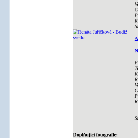
V
C
P
R
S
A
N
P
T
K
R
V
C
P
R
S
Doplňující fotografie: