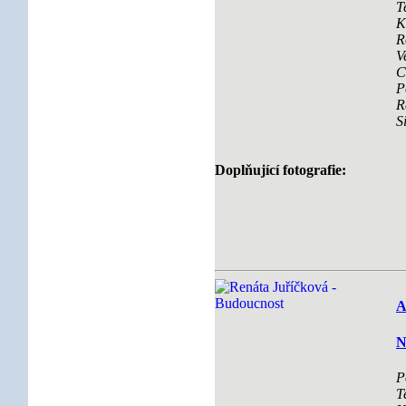
T
K
R
V
C
P
R
S
Doplňující fotografie:
A
N
P
T