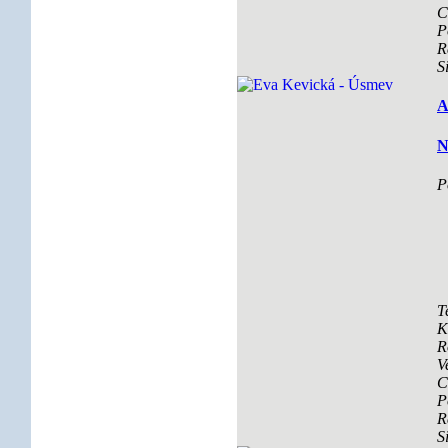
C
P
R
S
A
N
P
T
K
R
V
C
P
R
S