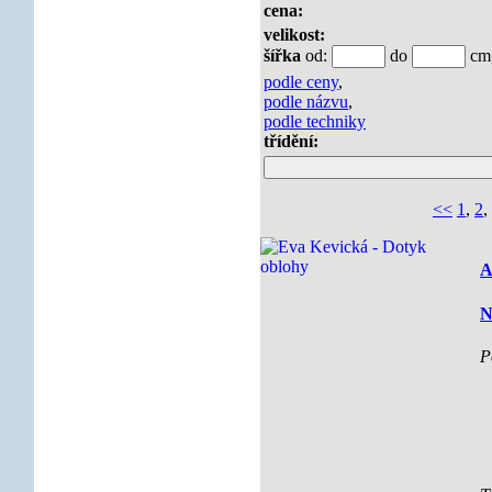
cena:
velikost:
šířka
od:
do
c
podle ceny
,
podle názvu
,
podle techniky
třídění:
<<
1
,
2
,
A
N
P