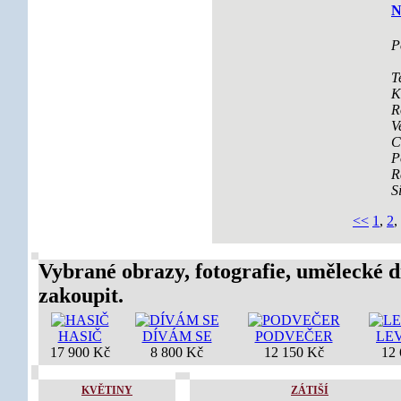
N
P
T
K
R
V
C
P
R
S
<<
1
,
2
,
Vybrané obrazy, fotografie, umělecké d
zakoupit.
HASIČ
DÍVÁM SE
PODVEČER
LE
17 900 Kč
8 800 Kč
12 150 Kč
12
KVĚTINY
ZÁTIŠÍ