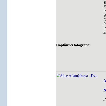
T
K
R
V
C
P
R
S
Doplňující fotografie:
A
N
P