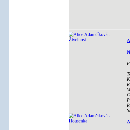
A
N
P
T
K
R
V
C
P
R
S
A