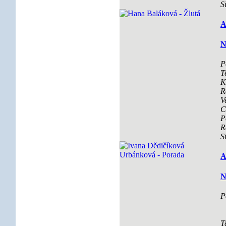
S
A
N
P
T
K
R
V
C
P
R
S
A
N
P
T