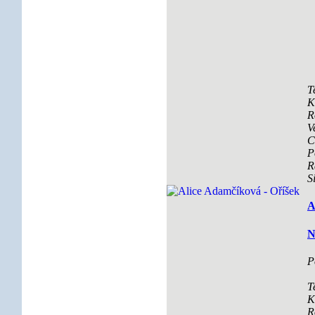
T
K
R
V
C
P
R
S
A
N
P
T
K
R