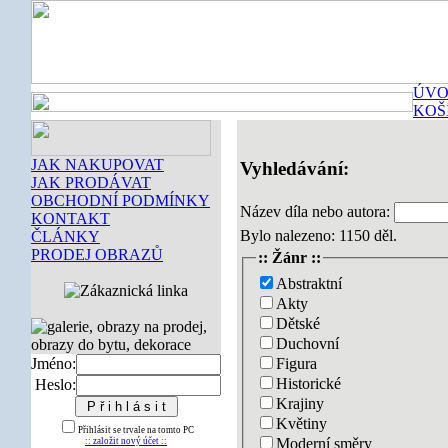
ÚVO
KOŠ
JAK NAKUPOVAT
Vyhledávání:
JAK PRODÁVAT
OBCHODNÍ PODMÍNKY
Název díla nebo autora:
KONTAKT
Bylo nalezeno: 1150 děl.
ČLÁNKY
PRODEJ OBRAZŮ
:: Žánr ::
Abstraktní
Akty
Dětské
Duchovní
Figura
Jméno:
Historické
Heslo:
Krajiny
Květiny
Přihlásit se trvale na tomto PC
Moderní směry
:: založit nový účet ::