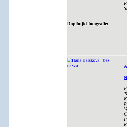
R
S
Doplňující fotografie:
A
N
P
T
K
R
V
C
P
R