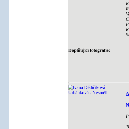
K
R
V
C
P
R
S
Doplňující fotografie:
A
N
P
T