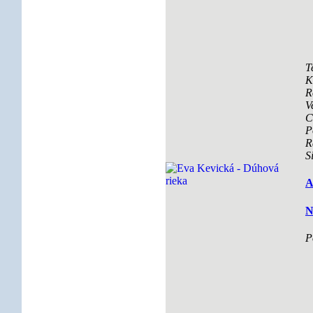
T
K
R
V
C
P
R
S
A
N
P