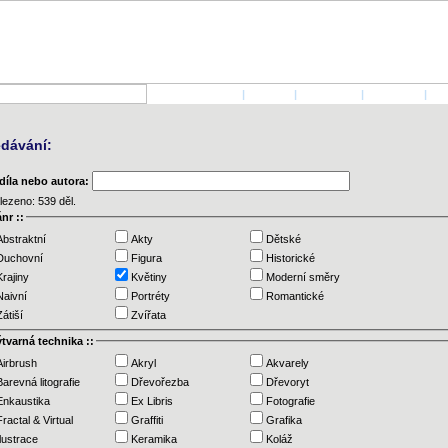
ÚVODNÍ STRANA
|
AUTOŘI
|
PŘIHLÁSIT
|
KONTAKT
|
KO
edávání:
díla nebo autora:
lezeno: 539 děl.
ánr ::
Abstraktní
Akty
Dětské
Duchovní
Figura
Historické
Krajiny
Květiny
Moderní směry
Naivní
Portréty
Romantické
Zátiší
Zvířata
ýtvarná technika ::
Airbrush
Akryl
Akvarely
Barevná litografie
Dřevořezba
Dřevoryt
Enkaustika
Ex Libris
Fotografie
Fractal & Virtual
Graffiti
Grafika
Ilustrace
Keramika
Koláž