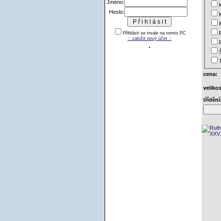
Jméno:
Heslo:
Přihlásit se trvale na tomto PC
:: založit nový účet ::
cena:
velikos
třídění