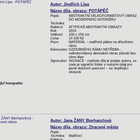
Autor: Jindřich Lípa
Název díla, obrazu: POTÁPĚČ
Popis:
ABSTRAKTNÍ VELKOFORMÁTOVÝ OBRAZ
DO MODERNÍHO INTERIÉRU
Technika:
Kolekce:
ATYPICKÉ ABSTRAKTNÍ OBRAZY
Rok:
2015
Velikost:
100 x 150 cm
Cena:
14 100 Kč
Pozn:
MATERIÁL – malířské plátno na dřevěném
rámu
Rámováno:
OZDOBNÉHO RÁMU NETŘEBA -
velkoformátový abstraktní obraz působí bez
rámu lépe
Signováno:
SIGNACE - zepředu díla je podpis autora, ze
zadu je signační štítek s nutnými údaji pro
jasné doložení autorství – viz doplňující
obrázek
ící fotografie:
Autor: Jana ŽANY Bierhanzlová
Název díla, obrazu: Ztracené město
Popis:
Technika:
Malířství
Kolekce: