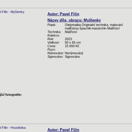
Autor: Pavel Filin
Název díla, obrazu: Myšlenky
Popis:
Olejomalba.Originalní technika, malovaní
maliřskou špachtli-mastechin Malířství
Technika:
Malířství
Kolekce:
Rok:
2023
Velikost:
50 x 65 cm
Cena:
15 000 Kč
Pozn:
Rámováno:
Nerámováný
Signováno:
Signováno
ící fotografie:
Autor: Pavel Filin