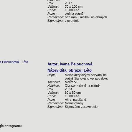
Rok:
2017
Velikost:
70 x 100 cm
Cena:
15 000 Kč
Pozn:
olej na plátně
Rámováno:
bez rámu, malba i na okrajích
Signováno:
vlevo dole
Autor: Ivana Pelouchová
Název díla, obrazu: Léto
Popis:
Malba akrylovými barvami na
plátně.Signováno vpravo dole.
Technika:
Malířství
Kolekce:
Obrazy - akryl na plátně
Rok:
2023
Velikost:
80 x 80 cm
Cena:
15 000 Kč
Pozn:
Akryl na plátně
Rámováno:
Neramovaný
Signováno:
Signováno vpravo dole
ící fotografie: