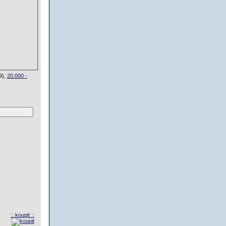
9),
20.000 -
:: koupit ::