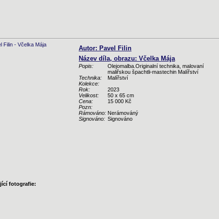
Autor: Pavel Filin
Název díla, obrazu: Včelka Mája
Popis:
Olejomalba.Originalní technika, malovaní
maliřskou špachtli-mastechin Malířství
Technika:
Malířství
Kolekce:
Rok:
2023
Velikost:
50 x 65 cm
Cena:
15 000 Kč
Pozn:
Rámováno:
Nerámováný
Signováno:
Signováno
ící fotografie: