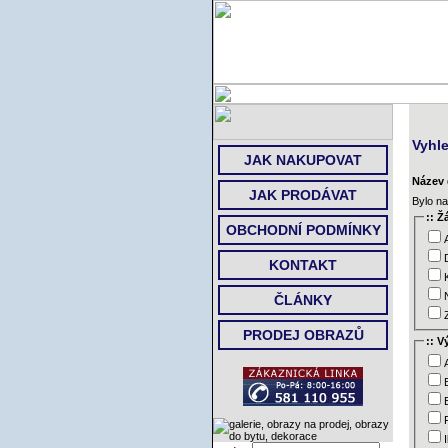
Vyhl
JAK NAKUPOVAT
Název 
JAK PRODÁVAT
Bylo na
:: Ž
OBCHODNÍ PODMÍNKY
KONTAKT
ČLÁNKY
PRODEJ OBRAZŮ
:: V