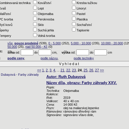
Kombinovaná technika
Kovářství
Kresba tužkou
Kvaš
Lept
Linoryt
Malířství
Olejomalba
Pastel
PC tvorba
Perokresba
Plastika
Rytí kovů
Sklo
Sochařství
Šperky
Suchá jehla
Tapiserie
Tempery
Volná tvorba
vše
,
pouze prodejné
(539),
0 - 5.000
(252),
5.000 - 10.000
(235),
10.000 - 20.000
(12
50.000
(25),
nad 50.000,- Kč
(0)
t:
šířka
od:
do
cm,
výška
od:
do
cm
:
podle ceny
,
podle názvu
,
podle techniky
<<
1
,
2
,
3
,
4
, ...
21
,
22
,
23
,
24
,
25
,
26
,
27
>>
Autor: Ruth Dubayová
Název díla, obrazu: Farby záhrady XXV.
Popis:
Technika:
Olejomalba
Kolekce:
Rok:
2019
Velikost:
40 x 40 cm
Cena:
14 000 Kč
Pozn:
olej na maliarskej lepenke
Rámováno:
rámováno dřevěný rám
Signováno:
signováno vľavo dole,