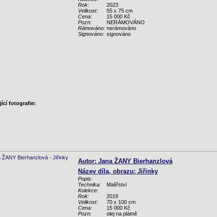
Rok:
2023
Velikost:
55 x 75 cm
Cena:
15 000 Kč
Pozn:
NERÁMOVÁNO
Rámováno:
nerámováno
Signováno:
signováno
ící fotografie:
Autor: Jana ŽANY Bierhanzlová
Název díla, obrazu: Jiřinky
Popis:
Technika:
Malířství
Kolekce:
Rok:
2019
Velikost:
70 x 100 cm
Cena:
15 000 Kč
Pozn:
olej na plátně