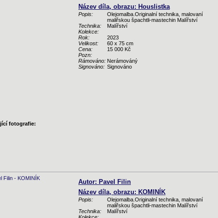
Název díla, obrazu: Houslistka
Popis:
Olejomalba.Originalní technika, malovaní
maliřskou špachtli-mastechin Malířství
Technika:
Malířství
Kolekce:
Rok:
2023
Velikost:
60 x 75 cm
Cena:
15 000 Kč
Pozn:
Rámováno:
Nerámováný
Signováno:
Signováno
ící fotografie:
Autor: Pavel Filin
Název díla, obrazu: KOMINÍK
Popis:
Olejomalba.Originalní technika, malovaní
maliřskou špachtli-mastechin Malířství
Technika:
Malířství
Kolekce: