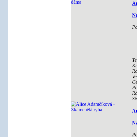
Au
Ná
Po
Te
Ko
Ro
Ve
Ce
Po
R
Si
Au
Ná
Po