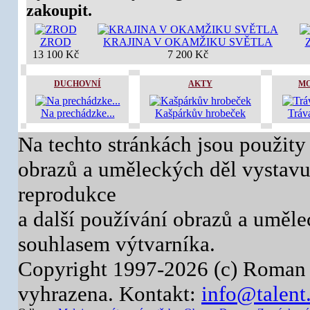
zakoupit.
ZROD
KRAJINA V OKAMŽIKU SVĚTLA
13 100 Kč
7 200 Kč
DUCHOVNÍ
AKTY
MO
Na prechádzke...
Kašpárkův hrobeček
Tráv
Na techto stránkách jsou použity
obrazů a uměleckých děl vystavuj
reprodukce
a další používání obrazů a uměl
souhlasem výtvarníka.
Copyright 1997-2026 (c) Roman 
vyhrazena. Kontakt:
info@talent