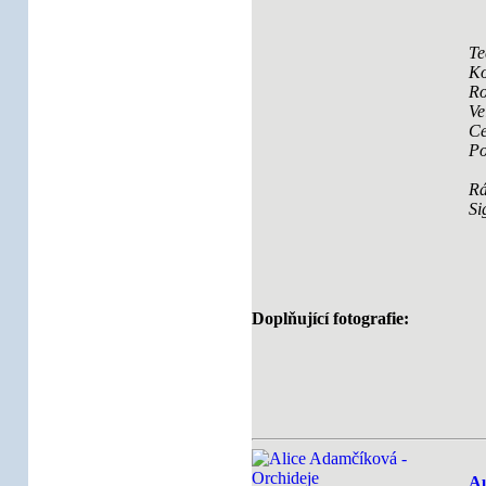
Te
Ko
Ro
Ve
Ce
Po
R
Si
Doplňující fotografie:
Au