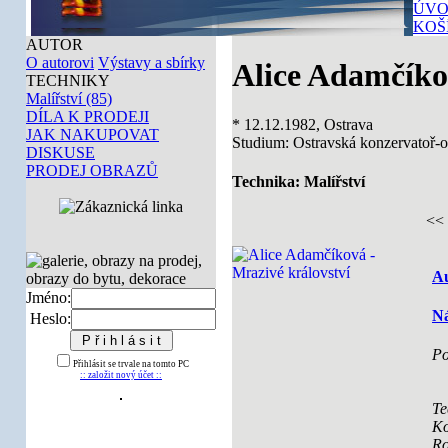
ÚVO
KOŠ
AUTOR
O autorovi
Výstavy a sbírky
Alice Adamčík
TECHNIKY
Malířství (85)
DÍLA K PRODEJI
* 12.12.1982, Ostrava
JAK NAKUPOVAT
Studium: Ostravská konzervatoř-o
DISKUSE
PRODEJ OBRAZŮ
Technika: Malířství
<<
Au
Jméno:
Ná
Heslo:
Po
Přihlásit se trvale na tomto PC
:: založit nový účet ::
Te
Ko
Ro