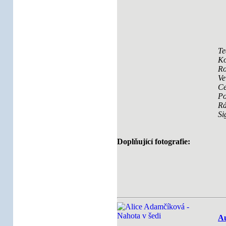
Te
Ko
Ro
Ve
Ce
Po
R
Si
Doplňující fotografie:
Au