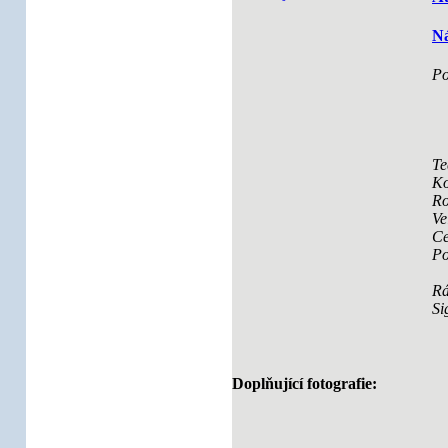
Ná
Po
Te
Ko
Ro
Ve
Ce
Po
R
Si
Doplňující fotografie: