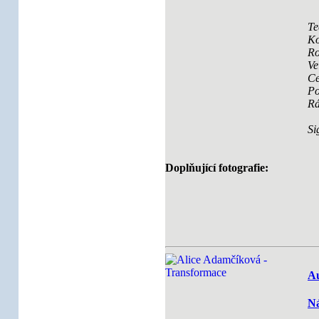
Te
Ko
Ro
Ve
Ce
Po
R
Si
Doplňující fotografie:
Au
Ná