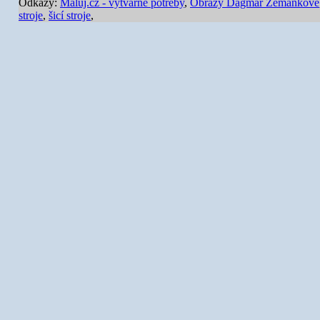
Odkazy:
Maluj.cz - výtvarné potřeby
,
Obrazy Dagmar Zemánkové
stroje
,
šicí stroje
,