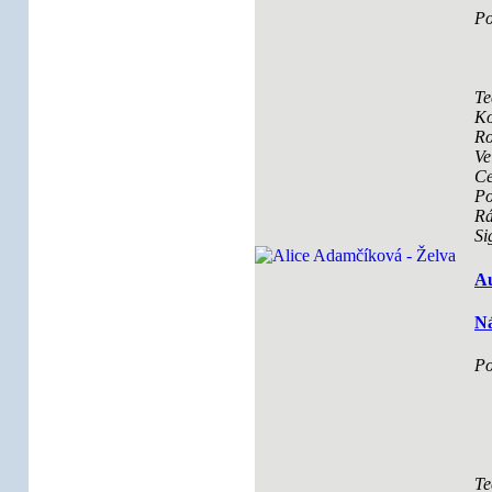
Po
Te
Ko
Ro
Ve
Ce
Po
R
Si
Au
Ná
Po
Te