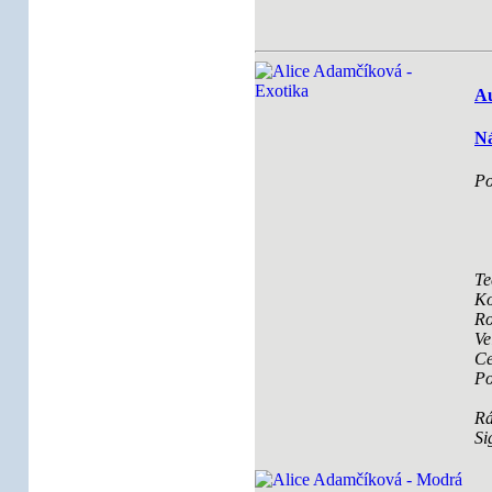
Au
Ná
Po
Te
Ko
Ro
Ve
Ce
Po
R
Si