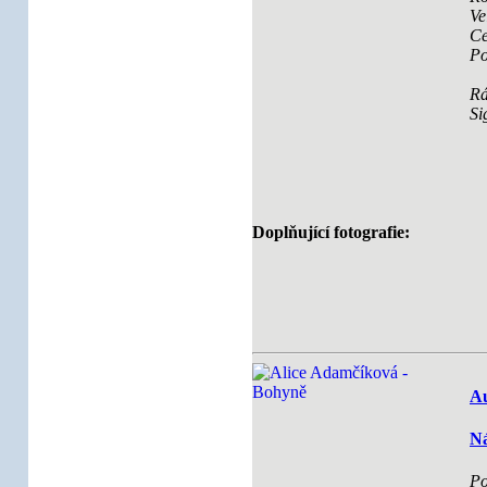
Ve
Ce
Po
R
Si
Doplňující fotografie:
Au
Ná
Po