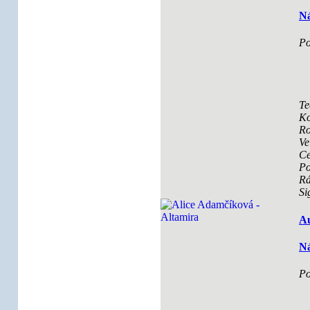
Ná
Po
Te
Ko
Ro
Ve
Ce
Po
R
Si
Au
Ná
Po