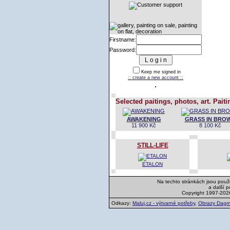
Firstname:
Password:
Keep me signed in
:: create a new account ::
Selected paitings, photos, art. Paiti
AWAKENING
GRASS IN BRO
11 900 Kč
8 100 Kč
STILL-LIFE
ETALON
Na techto stránkách jsou použi
a další 
Copyright 1997-202
Odkazy:
Maluj.cz - výtvarné potřeby
,
Obrazy Dagm