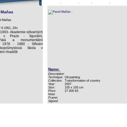
HOMEPAGE
|
AUTHORS
|
LOGIN
|
CONTACT
|
BASKET
l Maňas
.6.1961, Zlín
 1993- Akademie výtvarných
 v Praze - figurální,
nářská a monumentální
. 1976 - 1980 - Střední
ckoprůmyslová škola v
ém Hradišti
Name:
Description:
Technique:
Oil-painting
Collection:
Transformation of country
Year:
2007
Size:
105 x 105 cm
Price:
27 000 Kč
Note:
Frame:
Signed: