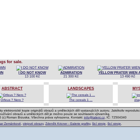
ngs for sale.
WN
I DO NOT KNOW
ADMIRATION
YELLOW PRATER WIEN A
13 100 Kč
21 300 Kč
13 490 Kč
ABSTRACT
LANDSCAPES
MYS
Orfeus ? Nero ?
The cereals 1 ...
ima
ty elektronické kopie originálů obrazů a uměleckých děl vystavujících autoru. Jakékoliv reprodukc
používání obrazů a uměleckých děl je možno pouze se souhlasem výtvarníka.
6 (c) Roman Brzuska. Všechna práva vyhrazena. Kontakt:
info@talent.cz
, IČ: 72504340
ar Zemánkové
,
olejové obrazy
,
Zdeněk Kricner - Galerie grafiky
,
šicí stroje
,
šicí stroje
,