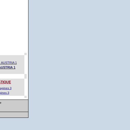
USTRIA 1
TIQUE
gines 3
e