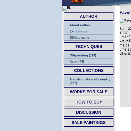
Pave
AUTHOR
About author
Born: 27
Exhibitions
1987 -
umění
Bibliography
kraji
malba
TECHNIQUES
uměle
Uhersk
Oil-painting (119)
Acryl (48)
COLLECTIONS
Transformation of country
(167)
WORKS FOR SALE
HOW TO BUY
DISCUSSION
SALE PAINTINGS