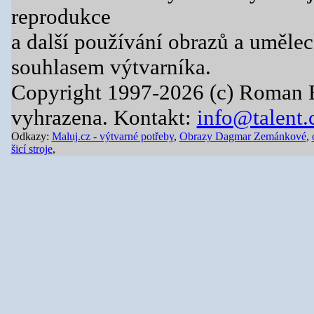
reprodukce
a další používání obrazů a uměle
souhlasem výtvarníka.
Copyright 1997-2026 (c) Roman 
vyhrazena. Kontakt:
info@talent.
Odkazy:
Maluj.cz - výtvarné potřeby
,
Obrazy Dagmar Zemánkové
,
šicí stroje
,