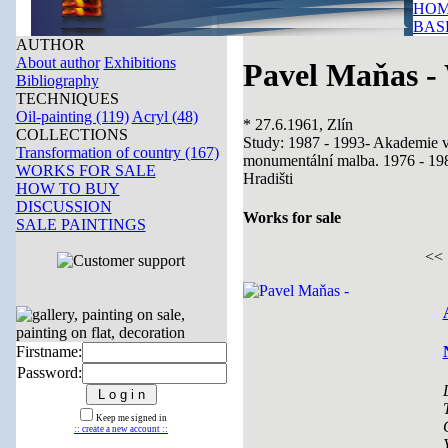
HOM
BAS
AUTHOR
About author
Exhibitions
Pavel Maňas - 
Bibliography
TECHNIQUES
Oil-painting (119)
Acryl (48)
* 27.6.1961, Zlín
COLLECTIONS
Study: 1987 - 1993- Akademie vý
Transformation of country (167)
monumentální malba. 1976 - 19
WORKS FOR SALE
Hradišti
HOW TO BUY
DISCUSSION
Works for sale
SALE PAINTINGS
<<
Firstname:
Password:
Keep me signed in
:: create a new account ::