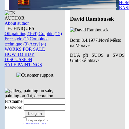
HOM
BAS
AUTHOR
David Rambousek
About author
TECHNIQUES
Oil-painting (169)
Graphic (15)
Free style (1)
Combined
Born: 8.4.1977,Nové Město
technique (3)
Acryl (4)
na Moravě
WORKS FOR SALE
HOW TO BUY
DUA při SUOŠ a SVOŠ
DISCUSSION
Grafické Jihlava
SALE PAINTINGS
Firstname:
Password:
Keep me signed in
:: create a new account ::