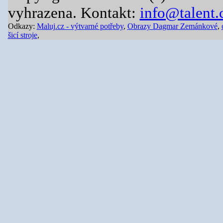
vyhrazena. Kontakt:
info@talent.
Odkazy:
Maluj.cz - výtvarné potřeby
,
Obrazy Dagmar Zemánkové
,
šicí stroje
,