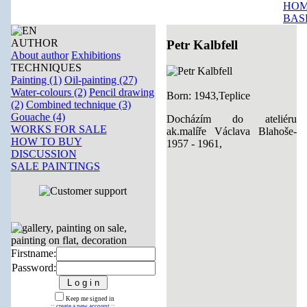
HOM
BAS
AUTHOR
Petr Kalbfell
About author
Exhibitions
TECHNIQUES
Painting (1)
Oil-painting (27)
Water-colours (2)
Pencil drawing
Born: 1943,Teplice
(2)
Combined technique (3)
Gouache (4)
Docházím do ateliéru
WORKS FOR SALE
ak.malíře Václava Blahoše-
HOW TO BUY
1957 - 1961,
DISCUSSION
SALE PAINTINGS
Firstname:
Password:
Keep me signed in
:: create a new account ::