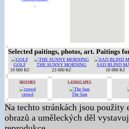
Selected paitings, photos, art. Paitings for
GOLF
THE SUNNY MORNING
SAD BLIND M
19 900 Kč
23 000 Kč
16 900 Kč
HISTORY
LANDSCAPES
crowd
The Sun
Na techto stránkách jsou použity 
obrazů a uměleckých děl vystavuj
reprodukce