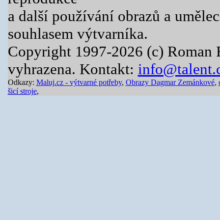
a další používání obrazů a uměle
souhlasem výtvarníka.
Copyright 1997-2026 (c) Roman 
vyhrazena. Kontakt:
info@talent.
Odkazy:
Maluj.cz - výtvarné potřeby
,
Obrazy Dagmar Zemánkové
,
šicí stroje
,