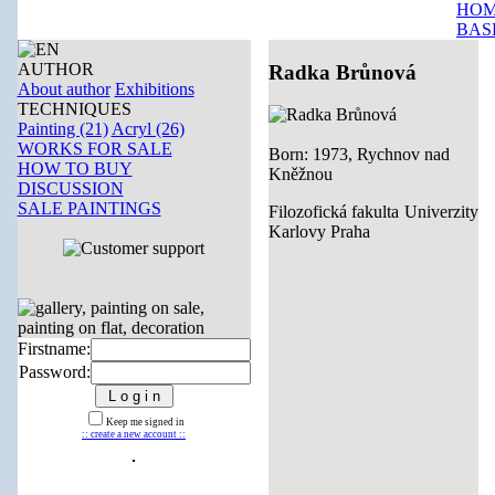
HOM
BAS
AUTHOR
Radka Brůnová
About author
Exhibitions
TECHNIQUES
Painting (21)
Acryl (26)
WORKS FOR SALE
Born: 1973, Rychnov nad
HOW TO BUY
Kněžnou
DISCUSSION
SALE PAINTINGS
Filozofická fakulta Univerzity
Karlovy Praha
Firstname:
Password:
Keep me signed in
:: create a new account ::