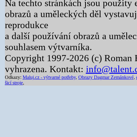
Na techto stránkách jsou použity 
obrazů a uměleckých děl vystavuj
reprodukce
a další používání obrazů a uměle
souhlasem výtvarníka.
Copyright 1997-2026 (c) Roman 
vyhrazena. Kontakt:
info@talent.
Odkazy:
Maluj.cz - výtvarné potřeby
,
Obrazy Dagmar Zemánkové
,
šicí stroje
,