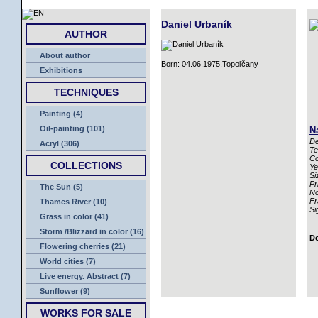
HOME
Daniel Urbaník
AUTHOR
About author
Born: 04.06.1975,Topoľčany
Exhibitions
TECHNIQUES
Painting (4)
Oil-painting (101)
N
De
Acryl (306)
Te
Co
COLLECTIONS
Ye
Si
Pr
The Sun (5)
No
Fr
Thames River (10)
Si
Grass in color (41)
Storm /Blizzard in color (16)
Do
Flowering cherries (21)
World cities (7)
Live energy. Abstract (7)
Sunflower (9)
WORKS FOR SALE