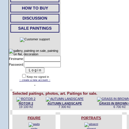
HOW TO BUY
DISCUSSION
SALE PAINTINGS
Firstname:
Password:
Keep me signed in
:: create a new account ::
Selected paitings, photos, art. Paitings for sale.
ROTOR 2
AUTUMN LANDSCAPE
GRASS IN BROWN
19 100 Kč
7 300 Kč
6 700 Kč
FIGURE
PORTRAITS
waits
absent