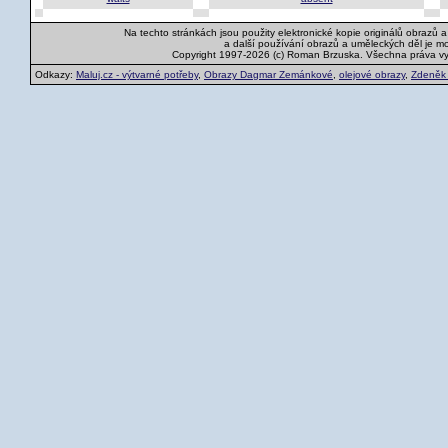
Na techto stránkách jsou použity elektronické kopie originálů obrazů 
a další používání obrazů a uměleckých děl je m
Copyright 1997-2026 (c) Roman Brzuska. Všechna práva v
Odkazy:
Maluj.cz - výtvarné potřeby
,
Obrazy Dagmar Zemánkové
,
olejové obrazy
,
Zdeněk K