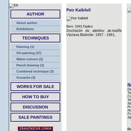
HOME
Petr Kalbfell
AUTHOR
About author
Born: 1943,Teplice
Exhibitions
Docházím do ateliéru ak.malíře
Václava Blahoše- 1957 - 1961,
TECHNIQUES
Painting (1)
Oil-painting (27)
Water-colours (2)
Pencil drawing (2)
Combined technique (3)
Gouache (4)
N
WORKS FOR SALE
De
Te
HOW TO BUY
Co
Ye
Si
DISCUSSION
Pr
No
Fr
SALE PAINTINGS
Si
Do