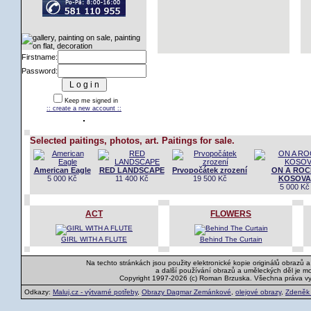
Firstname:
Password:
Keep me signed in
:: create a new account ::
Selected paitings, photos, art. Paitings for sale.
American Eagle
RED LANDSCAPE
Prvopočátek zrození
ON A ROC
5 000 Kč
11 400 Kč
19 500 Kč
KOSOVA
5 000 Kč
ACT
FLOWERS
GIRL WITH A FLUTE
Behind The Curtain
Na techto stránkách jsou použity elektronické kopie originálů obrazů 
a další používání obrazů a uměleckých děl je m
Copyright 1997-2026 (c) Roman Brzuska. Všechna práva v
Odkazy:
Maluj.cz - výtvarné potřeby
,
Obrazy Dagmar Zemánkové
,
olejové obrazy
,
Zdeněk K