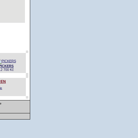
PICKERS
12 700 Kč
REN
e