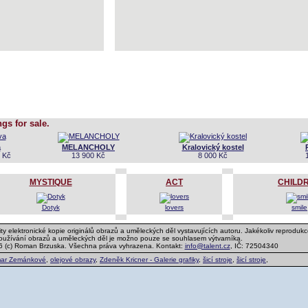
ngs for sale.
a
MELANCHOLY
Kralovický kostel
 Kč
13 900 Kč
8 000 Kč
MYSTIQUE
ACT
CHILD
Dotyk
lovers
smile
ty elektronické kopie originálů obrazů a uměleckých děl vystavujících autoru. Jakékoliv reprodukc
používání obrazů a uměleckých děl je možno pouze se souhlasem výtvarníka.
6 (c) Roman Brzuska. Všechna práva vyhrazena. Kontakt:
info@talent.cz
, IČ: 72504340
ar Zemánkové
,
olejové obrazy
,
Zdeněk Kricner - Galerie grafiky
,
šicí stroje
,
šicí stroje
,