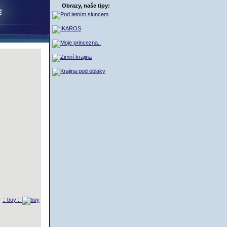
Obrazy, naše tipy:
:: buy ::