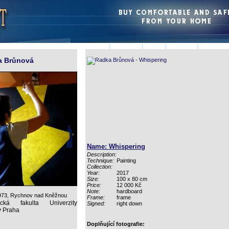
HOMEPAGE
|
AUTHORS
|
LOGIN
|
CONTACT
|
BASKET
a Brůnová
Name: Whispering
Description:
Technique:
Painting
Collection:
Year:
2017
Size:
100 x 80 cm
Price:
12 000 Kč
Note:
hardboard
973, Rychnov nad Kněžnou
Frame:
frame
fická fakulta Univerzity
Signed:
right down
y Praha
Doplňující fotografie: