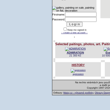
Firstname:
Password:
Keep me signed in
:: create a new account ::
Selected paitings, photos, art. Paiti
ADMIRATION
Ev
21 300 Kč
10 500
HISTORY
agression
Na techto stránkách jsou použi
a další 
Copyright 1997-202
Odkazy:
Maluj.cz - výtvarné potřeby
,
Obrazy Dagm