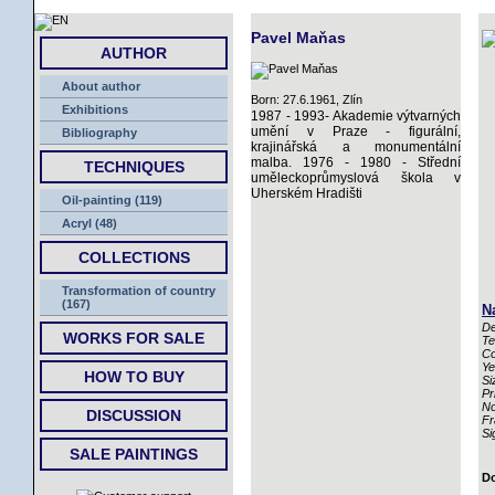
HOME
Pavel Maňas
AUTHOR
About author
Born: 27.6.1961, Zlín
Exhibitions
1987 - 1993- Akademie výtvarných
umění v Praze - figurální,
Bibliography
krajinářská a monumentální
malba. 1976 - 1980 - Střední
TECHNIQUES
uměleckoprůmyslová škola v
Uherském Hradišti
Oil-painting (119)
Acryl (48)
COLLECTIONS
Transformation of country
(167)
N
De
WORKS FOR SALE
Te
Co
Ye
HOW TO BUY
Si
Pr
No
DISCUSSION
Fr
Si
SALE PAINTINGS
Do