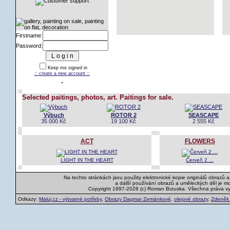
Firstname:
Password:
Keep me signed in
:: create a new account ::
Selected paitings, photos, art. Paitings for sale.
Výbuch
ROTOR 2
SEASCAPE
35 000 Kč
19 100 Kč
2 555 Kč
ACT
FLOWERS
LIGHT IN THE HEART
Červeň 2 ...
Na techto stránkách jsou použity elektronické kopie originálů obrazů 
a další používání obrazů a uměleckých děl je m
Copyright 1997-2026 (c) Roman Brzuska. Všechna práva v
Odkazy:
Maluj.cz - výtvarné potřeby
,
Obrazy Dagmar Zemánkové
,
olejové obrazy
,
Zdeněk K