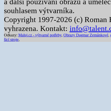
a další používání obrazů a uměle
souhlasem výtvarníka.
Copyright 1997-2026 (c) Roman 
vyhrazena. Kontakt:
info@talent.
Odkazy:
Maluj.cz - výtvarné potřeby
,
Obrazy Dagmar Zemánkové
,
šicí stroje
,