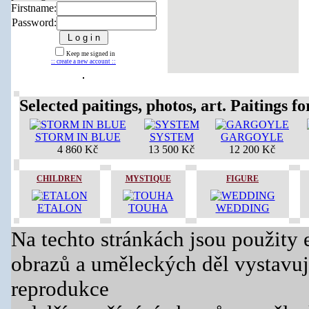
Firstname:
Password:
Keep me signed in
:: create a new account ::
Selected paitings, photos, art. Paitings for
STORM IN BLUE
SYSTEM
GARGOYLE
4 860 Kč
13 500 Kč
12 200 Kč
CHILDREN
MYSTIQUE
FIGURE
ETALON
TOUHA
WEDDING
Na techto stránkách jsou použity 
obrazů a uměleckých děl vystavuj
reprodukce