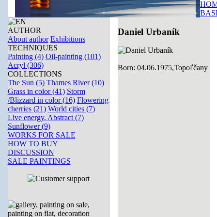
HOM
BAS
AUTHOR
Daniel Urbaník
About author
Exhibitions
TECHNIQUES
Painting (4)
Oil-painting (101)
Acryl (306)
Born: 04.06.1975,Topoľčany
COLLECTIONS
The Sun (5)
Thames River (10)
Grass in color (41)
Storm
/Blizzard in color (16)
Flowering
cherries (21)
World cities (7)
Live energy. Abstract (7)
Sunflower (9)
WORKS FOR SALE
HOW TO BUY
DISCUSSION
SALE PAINTINGS