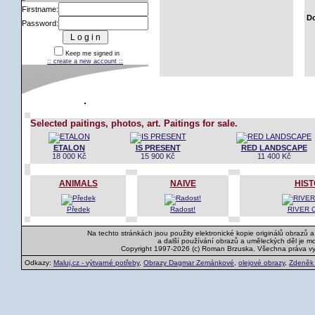
Firstname:
Do
Password:
Keep me signed in
:: create a new account ::
Selected paitings, photos, art. Paitings for sale.
ETALON
IS PRESENT
RED LANDSCAPE
18 000 Kč
15 900 Kč
11 400 Kč
ANIMALS
NAIVE
HIS
Předek
Radost!
RIVER O
Na techto stránkách jsou použity elektronické kopie originálů obrazů 
a další používání obrazů a uměleckých děl je m
Copyright 1997-2026 (c) Roman Brzuska. Všechna práva v
Odkazy:
Maluj.cz - výtvarné potřeby
,
Obrazy Dagmar Zemánkové
,
olejové obrazy
,
Zdeněk K