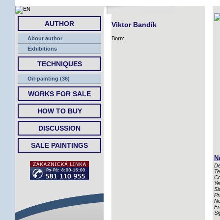
HOME
AUTHOR
Viktor Bandík
About author
Born:
Exhibitions
TECHNIQUES
Oil-painting (36)
WORKS FOR SALE
HOW TO BUY
DISCUSSION
SALE PAINTINGS
N
De
Te
Co
Ye
Si
Pr
No
Fr
Si