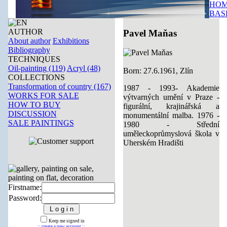
HOM
BAS
AUTHOR
Pavel Maňas
About author
Exhibitions
Bibliography
TECHNIQUES
Oil-painting (119)
Acryl (48)
Born: 27.6.1961, Zlín
COLLECTIONS
Transformation of country (167)
1987 - 1993- Akademie
WORKS FOR SALE
výtvarných umění v Praze -
HOW TO BUY
figurální, krajinářská a
DISCUSSION
monumentální malba. 1976 -
SALE PAINTINGS
1980 - Střední
uměleckoprůmyslová škola v
Uherském Hradišti
Firstname:
Password:
Keep me signed in
:: create a new account ::