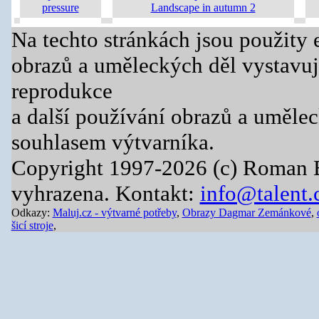
pressure
Landscape in autumn 2
Na techto stránkách jsou použity 
obrazů a uměleckých děl vystavuj
reprodukce
a další používání obrazů a uměle
souhlasem výtvarníka.
Copyright 1997-2026 (c) Roman 
vyhrazena. Kontakt:
info@talent.
Odkazy:
Maluj.cz - výtvarné potřeby
,
Obrazy Dagmar Zemánkové
,
šicí stroje
,