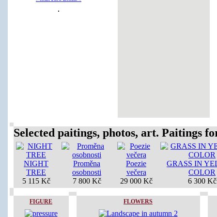
Selected paitings, photos, art. Paitings for
NIGHT
Proměna
Poezie
GRASS IN Y
TREE
osobnosti
večera
COLOR
5 115 Kč
7 800 Kč
29 000 Kč
6 300 Kč
FIGURE
FLOWERS