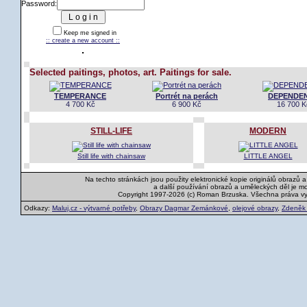
Password:
Keep me signed in
:: create a new account ::
Selected paitings, photos, art. Paitings for sale.
TEMPERANCE
Portrét na perách
DEPENDE
4 700 Kč
6 900 Kč
16 700 K
STILL-LIFE
MODERN
Still life with chainsaw
LITTLE ANGEL
Na techto stránkách jsou použity elektronické kopie originálů obrazů 
a další používání obrazů a uměleckých děl je m
Copyright 1997-2026 (c) Roman Brzuska. Všechna práva v
Odkazy:
Maluj.cz - výtvarné potřeby
,
Obrazy Dagmar Zemánkové
,
olejové obrazy
,
Zdeněk K