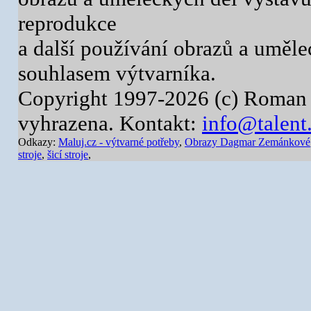
reprodukce
a další používání obrazů a uměl
souhlasem výtvarníka.
Copyright 1997-2026 (c) Roman 
vyhrazena. Kontakt:
info@talent
Odkazy:
Maluj.cz - výtvarné potřeby
,
Obrazy Dagmar Zemánkové
stroje
,
šicí stroje
,