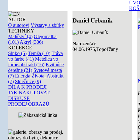
ÚVO
KOŠ
AUTOR
Daniel Urbaník
O autorovi
Výstavy a sbírky
TECHNIKY
Malířství (4)
Olejomalba
(101)
Akryl (306)
Narozen(a):
KOLEKCE
04.06.1975,Topoľčany
Slnko (5)
Temža (10)
Tráva
vo farbe (41)
Metelica vo
farbe-abstrakt (16)
Kvitnúce
čerešne (21)
Svetové mestá
(7)
Energia Života. Abstrakt
N
(7)
Slnečnice (9)
DÍLA K PRODEJI
JAK NAKUPOVAT
P
DISKUSE
PRODEJ OBRAZŮ
T
K
V