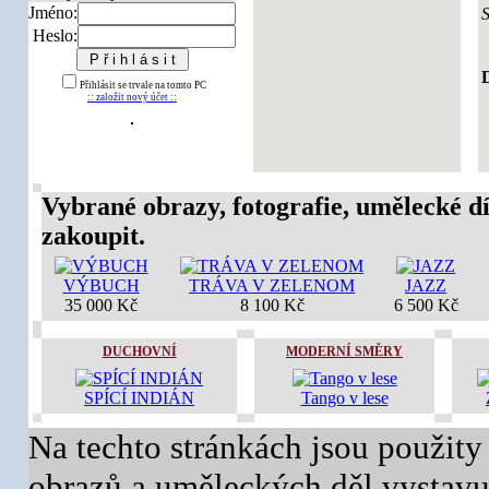
Jméno:
Heslo:
D
Přihlásit se trvale na tomto PC
:: založit nový účet ::
Vybrané obrazy, fotografie, umělecké dí
zakoupit.
VÝBUCH
TRÁVA V ZELENOM
JAZZ
35 000 Kč
8 100 Kč
6 500 Kč
DUCHOVNÍ
MODERNÍ SMĚRY
SPÍCÍ INDIÁN
Tango v lese
Na techto stránkách jsou použity
obrazů a uměleckých děl vystavuj