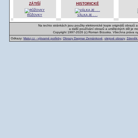
ZÁTIŠÍ
HISTORICKÉ
RŮŽOVKY
VÁLKA JE . . .
Na techto stránkách jsou použity elektronické kopie originálů obrazů 
a další používání obrazů a uměleckých děl je m
Copyright 1997-2026 (c) Roman Brzuska. Všechna práva v
Odkazy:
Maluj.cz - výtvarné potřeby
,
Obrazy Dagmar Zemánkové
,
olejové obrazy
,
Zdeněk K