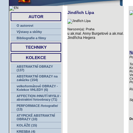
ÚVOD
Jindřich Lípa
AUTOR
O autorovi
Narozen(a): Praha
Výstavy a sbírky
u ak.mal. Anny Burgetové a ak.mal.
Jindřicha Hegera
Bibliografie a filmy
TECHNIKY
N
KOLEKCE
Po
Te
ABSTRAKTNÍ OBRAZY
Ko
(137)
Ro
Ve
ABSTRAKTNÍ OBRAZY na
Ce
zakázku (154)
Po
velkoformátové OBRAZY -
R
Kolekce VHLEDY (6)
AFFECTION /HNUTÍ MYSLI/ -
abstraktní fotoobrazy (71)
Si
PERFORMACE /fotografie/
(13)
ATYPICKÉ ABSTRAKTNÍ
Do
OBRAZY (10)
KOLÁŽE (15)
KRESBA (4)