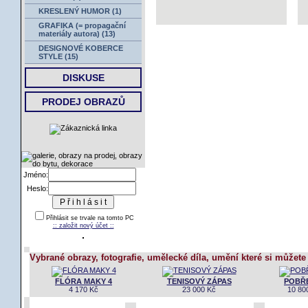
KRESLENÝ HUMOR (1)
GRAFIKA (= propagační
materiály autora) (13)
DESIGNOVÉ KOBERCE
STYLE (15)
DISKUSE
PRODEJ OBRAZŮ
Jméno:
Heslo:
Přihlásit se trvale na tomto PC
:: založit nový účet ::
Vybrané obrazy, fotografie, umělecké díla, umění které si můžete
FLÓRA MAKY 4
TENISOVÝ ZÁPAS
POBŘEŽ
4 170 Kč
23 000 Kč
10 80