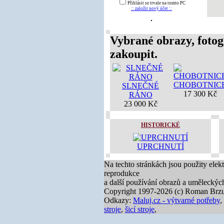
Přihlásit se trvale na tomto PC
:: založit nový účet ::
Vybrané obrazy, fotog
zakoupit.
CHOBOTNIC
SLNEČNÉ
17 300 Kč
RÁNO
23 000 Kč
HISTORICKÉ
UPRCHNUTÍ
Na techto stránkách jsou použity elek
reprodukce
a další používání obrazů a uměleckýc
Copyright 1997-2026 (c) Roman Brzu
Odkazy:
Maluj.cz - výtvarné potřeby
,
stroje
,
šicí stroje
,