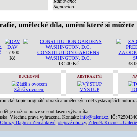
Rámováno:
Signováno:
rafie, umělecké díla, umění které si můžete
DAV
E
17 900
CONSTITUTION GARDENS
ZA ODP
Kč
WASHINGTON, D.C.
S
13 500 Kč
38 0
DUCHOVNÍ
ABSTRAKTNÍ
N
Zátiší s ovocem
VÝSTUP
T
tronické kopie originálů obrazů a uměleckých děl vystavujících autoru.
h děl je možno pouze se souhlasem výtvarníka.
ska. Všechna práva vyhrazena. Kontakt:
info@talent.cz
, IČ: 7250434
Obrazy Dagmar Zemánkové
,
olejové obrazy
,
Zdeněk Kricner - Galerie