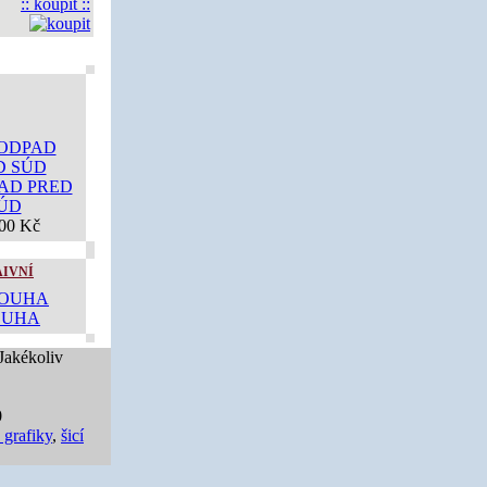
:: koupit ::
AD PRED
ÚD
00 Kč
AIVNÍ
OUHA
 Jakékoliv
0
 grafiky
,
šicí