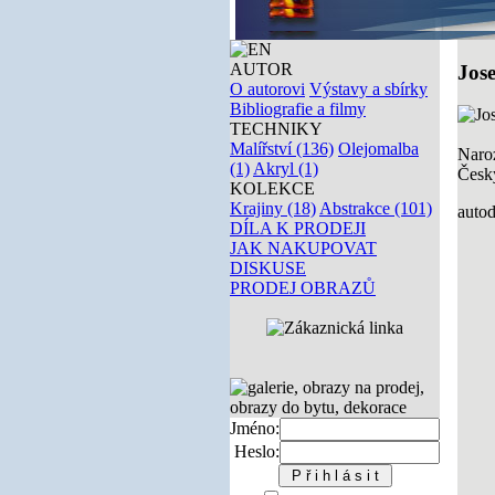
AUTOR
Jos
O autorovi
Výstavy a sbírky
Bibliografie a filmy
TECHNIKY
Malířství (136)
Olejomalba
Naroz
(1)
Akryl (1)
Česk
KOLEKCE
Krajiny (18)
Abstrakce (101)
autod
DÍLA K PRODEJI
JAK NAKUPOVAT
DISKUSE
PRODEJ OBRAZŮ
Jméno:
Heslo: