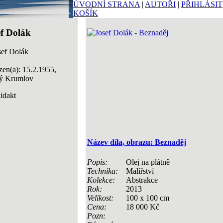
ÚVODNÍ STRANA
|
AUTOŘI
|
PŘIHLÁSIT
KOŠÍK
ef Dolák
en(a): 15.2.1955,
ý Krumlov
idakt
Název díla, obrazu: Beznaděj
Popis:
Olej na plátně
Technika:
Malířství
Kolekce:
Abstrakce
Rok:
2013
Velikost:
100 x 100 cm
Cena:
18 000 Kč
Pozn: