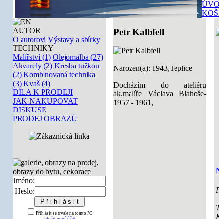
ÚVO
KOŠ
AUTOR
Petr Kalbfell
O autorovi
Výstavy a sbírky
TECHNIKY
Malířství (1)
Olejomalba (27)
Akvarely (2)
Kresba tužkou
Narozen(a): 1943,Teplice
(2)
Kombinovaná technika
(3)
Kvaš (4)
Docházím do ateliéru
DÍLA K PRODEJI
ak.malíře Václava Blahoše-
JAK NAKUPOVAT
1957 - 1961,
DISKUSE
PRODEJ OBRAZŮ
Jméno:
P
Heslo:
T
Přihlásit se trvale na tomto PC
K
:: založit nový účet ::