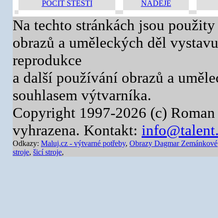
POCIT ŠTĚSTÍ
NADĚJE
Na techto stránkách jsou použity
obrazů a uměleckých děl vystavuj
reprodukce
a další používání obrazů a uměl
souhlasem výtvarníka.
Copyright 1997-2026 (c) Roman 
vyhrazena. Kontakt:
info@talent
Odkazy:
Maluj.cz - výtvarné potřeby
,
Obrazy Dagmar Zemánkové
stroje
,
šicí stroje
,