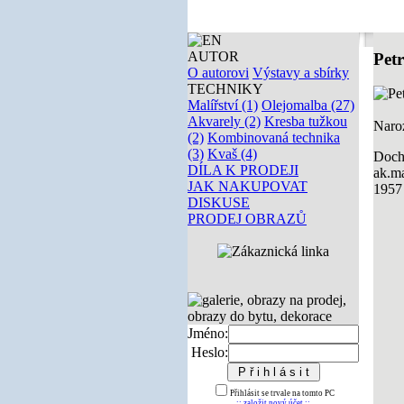
AUTOR
Petr
O autorovi
Výstavy a sbírky
TECHNIKY
Malířství (1)
Olejomalba (27)
Akvarely (2)
Kresba tužkou
Naroz
(2)
Kombinovaná technika
(3)
Kvaš (4)
Doc
DÍLA K PRODEJI
ak.m
JAK NAKUPOVAT
1957 
DISKUSE
PRODEJ OBRAZŮ
Jméno:
Heslo:
Přihlásit se trvale na tomto PC
:: založit nový účet ::