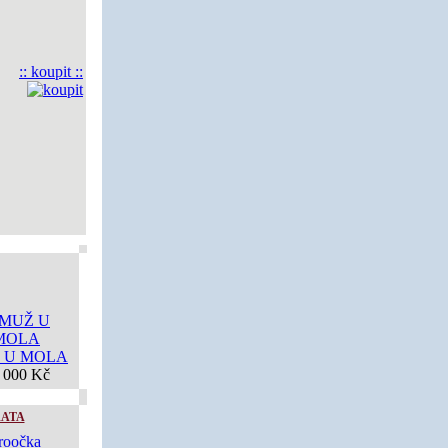
:: koupit ::
 U MOLA
 000 Kč
ŘATA