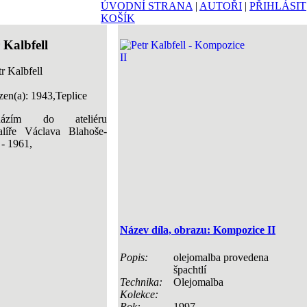
ÚVODNÍ STRANA
|
AUTOŘI
|
PŘIHLÁSIT
KOŠÍK
 Kalbfell
en(a): 1943,Teplice
házím do ateliéru
alíře Václava Blahoše-
- 1961,
Název díla, obrazu: Kompozice II
Popis:
olejomalba provedena
špachtlí
Technika:
Olejomalba
Kolekce:
Rok:
1997