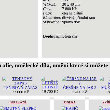
Velikost:
30 x 40 cm
Cena:
7 800 Kč
Pozn:
olej na plátně
Rámováno:
dřevěný přírodní rám
Signováno:
vpravo dole
Doplňující fotografie:
rafie, umělecké díla, umění které si můžete
LETIŠTĚ
TENISOVÝ ZÁPAS
ČERŠNE NA JAR 2
MUŽ
19 700 Kč
23 000 Kč
6 400 Kč
18
DUCHOVNÍ
FIGURA
ZVÍ