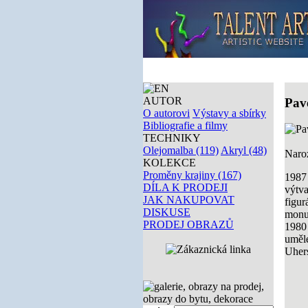
AUTOR
Pav
O autorovi
Výstavy a sbírky
Bibliografie a filmy
TECHNIKY
Olejomalba (119)
Akryl (48)
Naroz
KOLEKCE
Proměny krajiny (167)
198
DÍLA K PRODEJI
výtv
JAK NAKUPOVAT
figu
DISKUSE
monu
PRODEJ OBRAZŮ
19
uměl
Uher