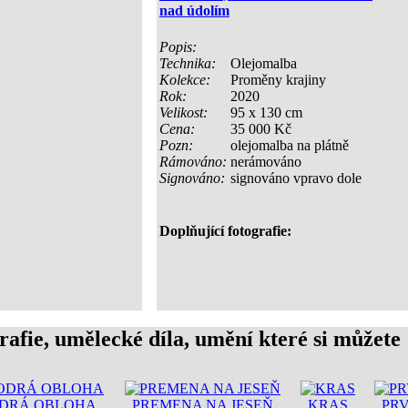
nad údolím
Popis:
Technika:
Olejomalba
Kolekce:
Proměny krajiny
Rok:
2020
Velikost:
95 x 130 cm
Cena:
35 000 Kč
Pozn:
olejomalba na plátně
Rámováno:
nerámováno
Signováno:
signováno vpravo dole
Doplňující fotografie:
rafie, umělecké díla, umění které si můžete
ODRÁ OBLOHA
PREMENA NA JESEŇ
KRAS
PRV