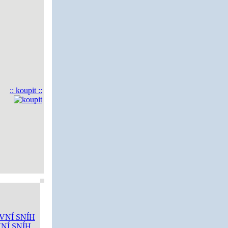
:: koupit ::
NÍ SNÍH