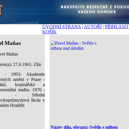
ÚVODNÍ STRANA
|
AUTOŘI
|
PŘIHLÁSIT
KOŠÍK
el Maňas
en(a): 27.6.1961, Zlín
7 - 1993- Akademie
arných umění v Praze -
rální, krajinářská a
mentální malba. 1976 -
80 - Střední
eckoprůmyslová škola v
ském Hradišti
Název díla, obrazu: Světlo s mlhou