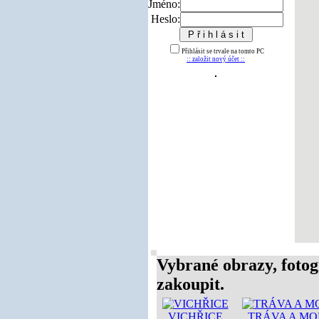
Jméno:
Heslo:
Přihlásit se trvale na tomto PC
:: založit nový účet ::
Vybrané obrazy, fotog
zakoupit.
VICHŘICE
TRÁVA A M