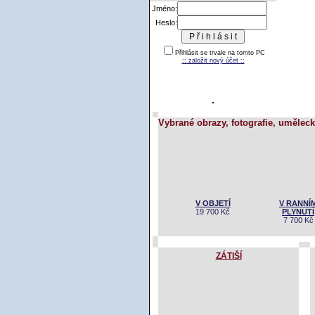
Jméno:
Heslo:
Přihlásit se trvale na tomto PC
:: založit nový účet ::
Vybrané obrazy, fotografie, uměleck
V RANNÍM
NOČNÝ S
V
PLYNUTÍ
1
OBJETÍ
7 700 Kč
5 600 K
19 700 Kč
ZÁTIŠÍ
ZÁTIŠÍ S CITRÓNEM
Na techto stránkách jsou použi
a další 