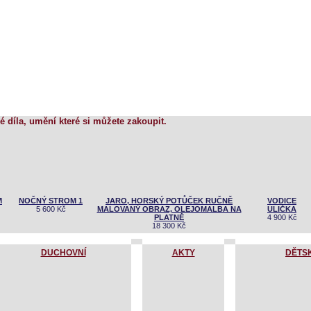
é díla, umění které si můžete zakoupit.
TROM
JARO, HORSKÝ POTŮČEK RUČNĚ MALOVANÝ OBRAZ,
VODIC
OLEJOMALBA NA PLATNĚ
ULIČK
č
18 300 Kč
4 900 
DUCHOVNÍ
AKTY
DĚTS
SMUTNÝ SLEPEC
Čtení z bible
DECH Š
ty elektronické kopie originálů obrazů a uměleckých děl vystavujících autoru. Jakékoliv reprodukc
používání obrazů a uměleckých děl je možno pouze se souhlasem výtvarníka.