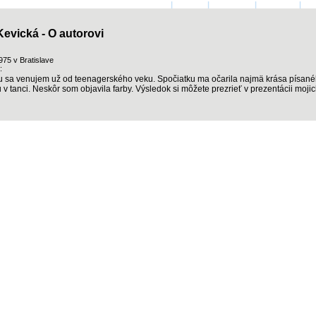
ÚVODNÍ STRANA
|
AUTOŘI
|
PŘIHLÁSIT
|
KONTAKT
|
KO
evická - O autorovi
* 12.5.1975 v Bratislave
:
 sa venujem už od teenagerského veku. Spočiatku ma očarila najmä krása písané
v tanci. Neskôr som objavila farby. Výsledok si môžete prezrieť v prezentácii mojic