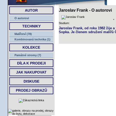
ÚVOD
Jaroslav Frank - O autorovi
AUTOR
O autorovi
*
Studium:
TECHNIKY
Jaroslav Frank, od roku 1982 žije a
Sopka. Je členem sdružení malířů 
Malířství (78)
Kombinovaná technika (1)
KOLEKCE
Památné stromy (7)
DÍLA K PRODEJI
JAK NAKUPOVAT
DISKUSE
PRODEJ OBRAZŮ