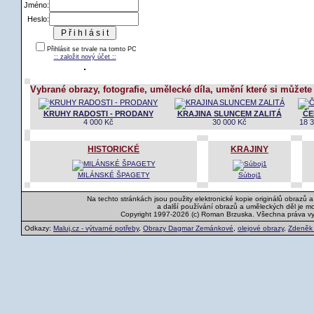
Jméno:
Heslo:
Přihlásit se trvale na tomto PC
:: založit nový účet ::
Vybrané obrazy, fotografie, umělecké díla, umění které si můžete
KRUHY RADOSTI - PRODANY
KRAJINA SLUNCEM ZALITÁ
ČE
4 000 Kč
30 000 Kč
18 
HISTORICKÉ
KRAJINY
MILÁNSKÉ ŠPAGETY
Súboj1
Na techto stránkách jsou použity elektronické kopie originálů obrazů 
a další používání obrazů a uměleckých děl je m
Copyright 1997-2026 (c) Roman Brzuska. Všechna práva v
Odkazy:
Maluj.cz - výtvarné potřeby
,
Obrazy Dagmar Zemánkové
,
olejové obrazy
,
Zdeněk K