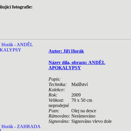
ující fotografie:
Autor: Jiří Horák
Název díla, obrazu: ANDĚL
APOKALYPSY
Popis:
Technika:
Malířství
Kolekce:
Rok:
2009
Velikost:
70 x 50 cm
neprodejné
Pozn:
Olej na desce
Rámováno:
Nerámováno
Signováno:
Signováno vlevo dole