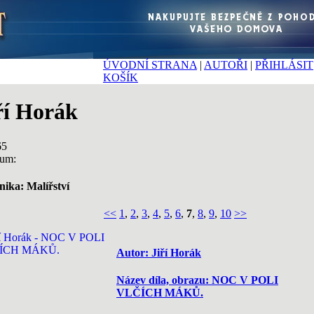
ÚVODNÍ STRANA
|
AUTOŘI
|
PŘIHLÁSIT
KOŠÍK
ří Horák
65
ium:
nika: Malířství
<<
1
,
2
,
3
,
4
,
5
,
6
,
7
,
8
,
9
,
10
>>
Autor: Jiří Horák
Název díla, obrazu: NOC V POLI
VLČÍCH MÁKŮ.