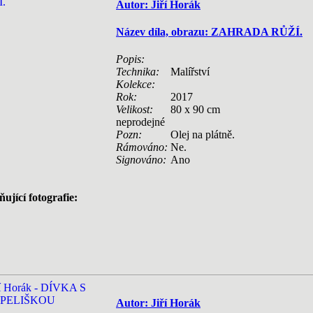
Autor: Jiří Horák
Název díla, obrazu: ZAHRADA RŮŽÍ.
Popis:
Technika:
Malířství
Kolekce:
Rok:
2017
Velikost:
80 x 90 cm
neprodejné
Pozn:
Olej na plátně.
Rámováno:
Ne.
Signováno:
Ano
ující fotografie:
Autor: Jiří Horák