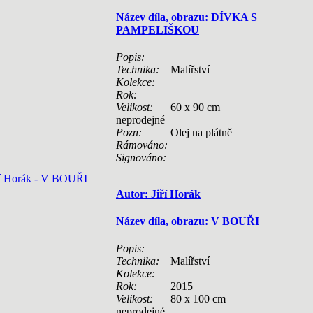
Název díla, obrazu: DÍVKA S
PAMPELIŠKOU
Popis:
Technika:
Malířství
Kolekce:
Rok:
Velikost:
60 x 90 cm
neprodejné
Pozn:
Olej na plátně
Rámováno:
Signováno:
Autor: Jiří Horák
Název díla, obrazu: V BOUŘI
Popis:
Technika:
Malířství
Kolekce:
Rok:
2015
Velikost:
80 x 100 cm
neprodejné