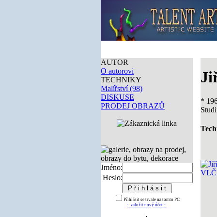
AUTOR
O autorovi
Ji
TECHNIKY
Malířství (98)
DISKUSE
* 19
PRODEJ OBRAZŮ
Stud
Tech
Jméno:
Heslo:
Přihlásit se trvale na tomto PC
:: založit nový účet ::