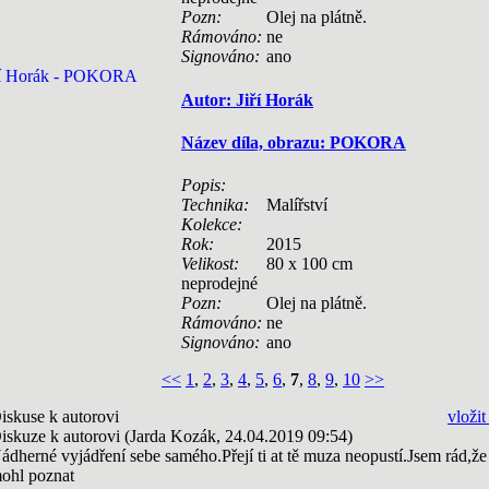
Pozn:
Olej na plátně.
Rámováno:
ne
Signováno:
ano
Autor: Jiří Horák
Název díla, obrazu: POKORA
Popis:
Technika:
Malířství
Kolekce:
Rok:
2015
Velikost:
80 x 100 cm
neprodejné
Pozn:
Olej na plátně.
Rámováno:
ne
Signováno:
ano
<<
1
,
2
,
3
,
4
,
5
,
6
,
7
,
8
,
9
,
10
>>
iskuse k autorovi
vložit
iskuze k autorovi (Jarda Kozák, 24.04.2019 09:54)
ádherné vyjádření sebe samého.Přejí ti at tě muza neopustí.Jsem rád,že
ohl poznat