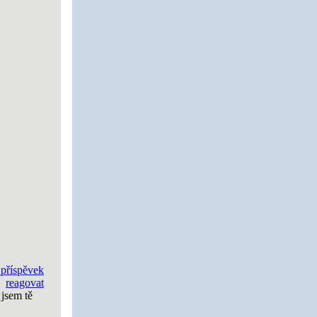
 příspěvek
reagovat
 jsem tě