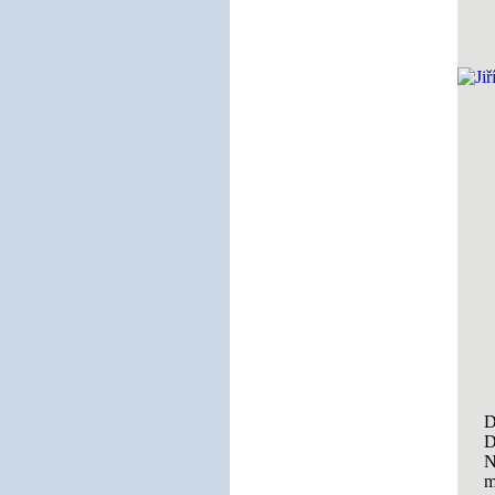
D
D
N
m