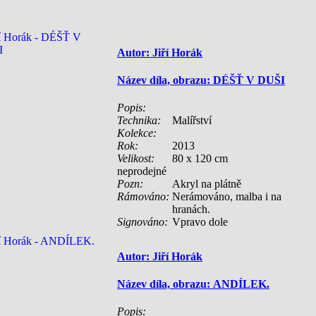
Autor: Jiří Horák
Název díla, obrazu: DÉŠŤ V DUŠI
Popis:
Technika:
Malířství
Kolekce:
Rok:
2013
Velikost:
80 x 120 cm
neprodejné
Pozn:
Akryl na plátně
Rámováno:
Nerámováno, malba i na
hranách.
Signováno:
Vpravo dole
Autor: Jiří Horák
Název díla, obrazu: ANDÍLEK.
Popis: