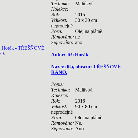
Technika:
Malířství
Kolekce:
Rok:
2015
Velikost:
30 x 30 cm
neprodejné
Pozn:
Olej na plátně.
Rámováno:
ne
Signováno:
ano
Autor: Jiří Horák
Název díla, obrazu: TŘEŠŇOVÉ
RÁNO.
Popis:
Technika:
Malířství
Kolekce:
Rok:
2016
Velikost:
90 x 80 cm
neprodejné
Pozn:
Olej na plátně.
Rámováno:
Ne.
Signováno:
Ano.