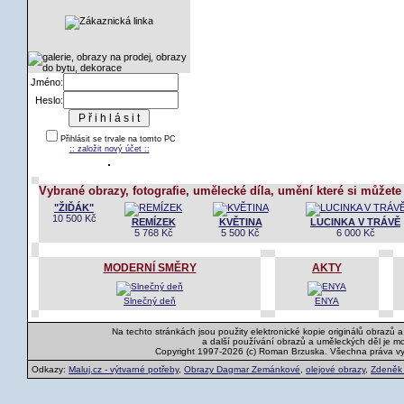
Jméno:
Heslo:
Přihlásit se trvale na tomto PC
:: založit nový účet ::
Vybrané obrazy, fotografie, umělecké díla, umění které si můžete
"ŽIĎÁK"
10 500 Kč
REMÍZEK
KVĚTINA
LUCINKA V TRÁVĚ
5 768 Kč
5 500 Kč
6 000 Kč
MODERNÍ SMĚRY
AKTY
Slnečný deň
ENYA
Na techto stránkách jsou použity elektronické kopie originálů obrazů 
a další používání obrazů a uměleckých děl je m
Copyright 1997-2026 (c) Roman Brzuska. Všechna práva v
Odkazy:
Maluj.cz - výtvarné potřeby
,
Obrazy Dagmar Zemánkové
,
olejové obrazy
,
Zdeněk K