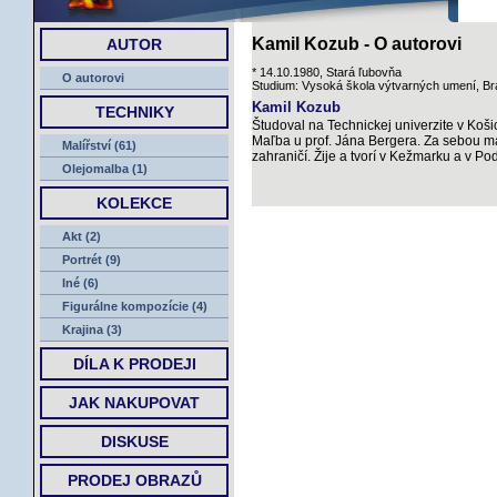
ÚVOD
Kamil Kozub - O autorovi
AUTOR
* 14.10.1980, Stará ľubovňa
O autorovi
Studium: Vysoká škola výtvarných umení, Bra
Kamil Kozub
TECHNIKY
Študoval na Technickej univerzite v Koši
Maľba u prof. Jána Bergera. Za sebou má
Malířství (61)
zahraničí. Žije a tvorí v Kežmarku a v Pod
Olejomalba (1)
KOLEKCE
Akt (2)
Portrét (9)
Iné (6)
Figurálne kompozície (4)
Krajina (3)
DÍLA K PRODEJI
JAK NAKUPOVAT
DISKUSE
PRODEJ OBRAZŮ