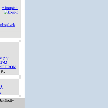
:: koupit ::
 příspěvek
 MODROM
 Kč
Á
 Jakékoliv