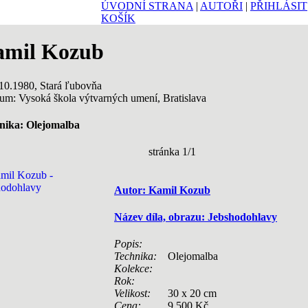
ÚVODNÍ STRANA
|
AUTOŘI
|
PŘIHLÁSIT
KOŠÍK
mil Kozub
10.1980, Stará ľubovňa
um: Vysoká škola výtvarných umení, Bratislava
nika: Olejomalba
stránka 1/1
Autor: Kamil Kozub
Název díla, obrazu: Jebshodohlavy
Popis:
Technika:
Olejomalba
Kolekce:
Rok:
Velikost:
30 x 20 cm
Cena:
9 500 Kč