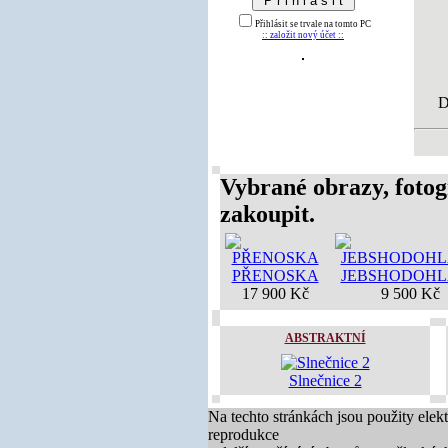
Přihlásit se trvale na tomto PC
:: založit nový účet ::
D
Vybrané obrazy, fotog
zakoupit.
PŘENOSKA
JEBSHODOH
17 900 Kč
9 500 Kč
ABSTRAKTNÍ
Slnečnice 2
Na techto stránkách jsou použity elek
reprodukce