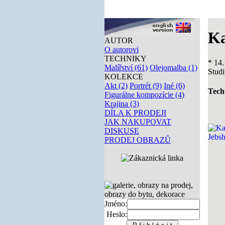
Ka
AUTOR
O autorovi
TECHNIKY
* 14.
Malířství (61)
Olejomalba (1)
Studi
KOLEKCE
Akt (2)
Portrét (9)
Iné (6)
Tech
Figurálne kompozície (4)
Krajina (3)
DÍLA K PRODEJI
JAK NAKUPOVAT
DISKUSE
PRODEJ OBRAZŮ
Jméno:
Heslo: