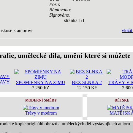
Pozn:
Rámováno:
Signováno:
stránka 1/1
iskuse k autorovi
vložit
rafie, umělecké díla, umění které si můžete
LAVY
SPOMIENKY NA ZIMU
BEZ SLNKA 2
TRÁVY V
7 250 Kč
12 150 Kč
2 600
MODERNÍ SMĚRY
DĚTSKÉ
Trávy v modrom
MATĚJSK
tronické kopie originálů obrazů a uměleckých děl vystavujících autoru.