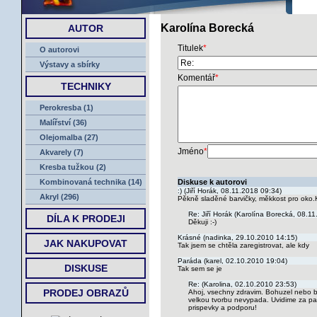
ÚVOD
Karolína Borecká
AUTOR
Titulek
*
O autorovi
Výstavy a sbírky
Komentář
*
TECHNIKY
Perokresba (1)
Malířství (36)
Olejomalba (27)
Jméno
*
Akvarely (7)
Kresba tužkou (2)
Kombinovaná technika (14)
Diskuse k autorovi
:) (Jiří Horák, 08.11.2018 09:34)
Akryl (296)
Pěkně sladěné barvičky, měkkost pro oko.Kl
Re: Jiří Horák (Karolína Borecká, 08.1
DÍLA K PRODEJI
Děkuji :-)
Krásné (nadinka, 29.10.2010 14:15)
JAK NAKUPOVAT
Tak jsem se chtěla zaregistrovat, ale kdy
Paráda (karel, 02.10.2010 19:04)
DISKUSE
Tak sem se je
Re: (Karolina, 02.10.2010 23:53)
PRODEJ OBRAZŮ
Ahoj, vsechny zdravim. Bohuzel nebo b
velkou tvorbu nevypada. Uvidime za par 
prispevky a podporu!