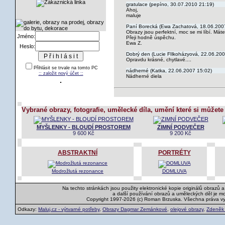
gratulace (pepíno, 30.07.2010 21:19)
Ahoj,
maluje
Paní Borecká (Ewa Zachatová, 18.06.200
Obrazy jsou perfektní, moc se mi líbí. Má
Jméno:
Přeji hodně úspěchu.
Ewa Z.
Heslo:
Dobrý den (Lucie FIlkoházyová, 22.06.200
Opravdu krásné, chytlavé....
Přihlásit se trvale na tomto PC
nádherné (Katka, 22.06.2007 15:02)
:: založit nový účet ::
Nádherné diela
Vybrané obrazy, fotografie, umělecké díla, umění které si můžete
MYŠLENKY - BLOUDÍ PROSTOREM
ZIMNÍ PODVEČER
9 600 Kč
9 200 Kč
ABSTRAKTNÍ
PORTRÉTY
Modrožlutá rezonance
DOMLUVA
Na techto stránkách jsou použity elektronické kopie originálů obrazů 
a další používání obrazů a uměleckých děl je m
Copyright 1997-2026 (c) Roman Brzuska. Všechna práva v
Odkazy:
Maluj.cz - výtvarné potřeby
,
Obrazy Dagmar Zemánkové
,
olejové obrazy
,
Zdeněk K